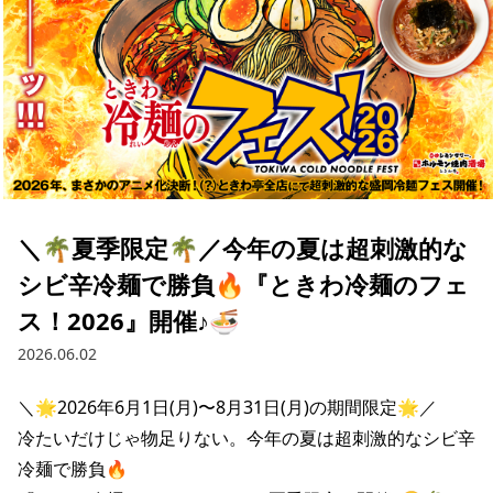
＼🌴夏季限定🌴／今年の夏は超刺激的な
シビ辛冷麺で勝負🔥『ときわ冷麺のフェ
ス！2026』開催♪🍜
2026.06.02
＼🌟2026年6月1日(月)〜8月31日(月)の期間限定🌟／

冷たいだけじゃ物足りない。今年の夏は超刺激的なシビ辛
冷麺で勝負🔥
