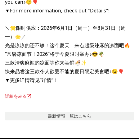
you can♪😉🎈

▼For more information, check out "Details"!

＼🌟限时供应：2026年6月1日（周一）至8月31日（周
一）🌟／

光是凉凉的还不够！这个夏天，来点超级辣麻的凉面吧🔥

“常磐凉面节！2026”将于今夏限时举办♪😎🌴

三款清爽麻辣的凉面等你来尝鲜🍜✨

快来品尝这三款令人欲罢不能的夏日限定美食吧♪😉🎈

▼更多详情请见“详情”！
詳細をみる
最新情報
一覧はこちら