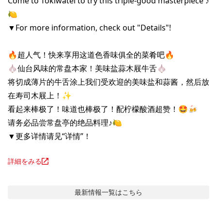
Come to Tokiwatei to try this triple-good masterpiece ♪
🍋

▼For more information, check out "Details"!

🔥超人气！快来享用这道色香味俱全的菜肴吧🔥

🧄仙台风味的常盘本家！美味盐蒜木屐牛舌🧄

将切成薄片的牛舌涂上我们受欢迎的美味盐和蒜酱，然后放
在寿司木屐上！✨

看起来棒极了！味道也棒极了！配柠檬酸酒超赞！🤩🍻

请务必品尝常盘亭的绝品料理♪🍋

▼更多详情请见“详情”！
詳細をみる
最新情報
一覧はこちら