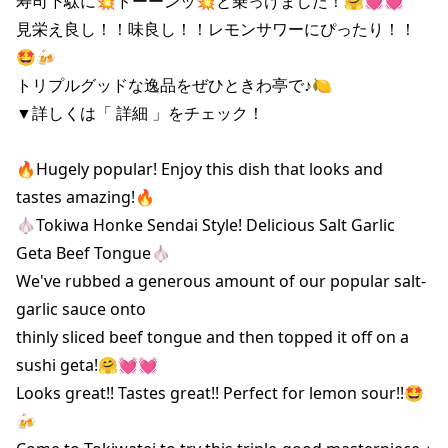
寿司下駄に💥ドーーンッ💥と乗っけました！🤗💓💓

見栄え良し！！味良し！！レモンサワーにぴったり！！
🤩🍻

トリプルグッドな逸品をぜひときわ亭で♪🍋

▼詳しくは「 詳細 」をチェック！

🔥Hugely popular! Enjoy this dish that looks and 
tastes amazing!🔥

🧄Tokiwa Honke Sendai Style! Delicious Salt Garlic 
Geta Beef Tongue🧄

We've rubbed a generous amount of our popular salt-
garlic sauce onto

thinly sliced ​​beef tongue and then topped it off on a 
sushi geta!🤗💓💓

Looks great!! Tastes great!! Perfect for lemon sour!!🤩
🍻
