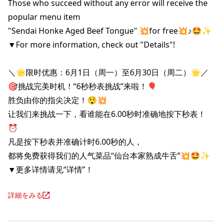
Those who succeed without any error will receive the 
popular menu item 

"Sendai Honke Aged Beef Tongue" 💥for free💥♪🤩✨

▼For more information, check out "Details"!

＼🌟限时优惠：6月1日（周一）至6月30日（周二）🌟／

🎯挑战完美时机！“6秒秒表挑战”来啦！🎈

胜负由你的指尖决定！😲💥

让我们来挑战一下，看谁能在6.00秒时准确地按下秒表！
⏰️

凡是按下秒表并准确计时6.00秒的人，

都将免费获得我们的人气菜品“仙台本家熟成牛舌”💥🤩✨

▼更多详情请见“详情”！
詳細をみる