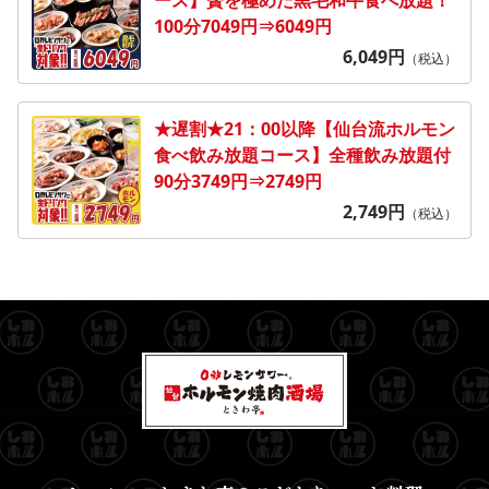
100分7049円⇒6049円
6,049
円
（税込）
★遅割★21：00以降【仙台流ホルモン
食べ飲み放題コース】全種飲み放題付
90分3749円⇒2749円
2,749
円
（税込）