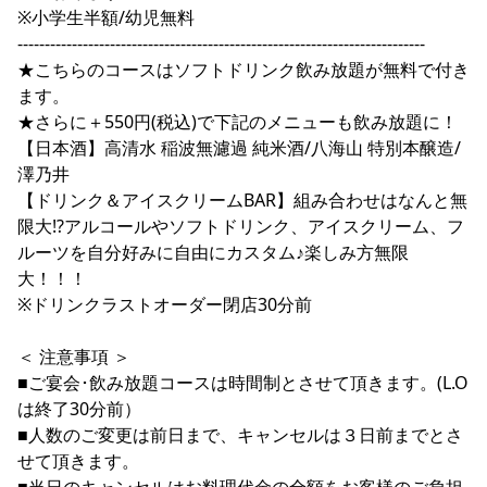
※小学生半額/幼児無料
---------------------------------------------------------------------------
★こちらのコースはソフトドリンク飲み放題が無料で付き
ます。
★さらに＋550円(税込)で下記のメニューも飲み放題に！
【日本酒】高清水 稲波無濾過 純米酒/八海山 特別本醸造/
澤乃井
【ドリンク＆アイスクリームBAR】組み合わせはなんと無
限大!?アルコールやソフトドリンク、アイスクリーム、フ
ルーツを自分好みに自由にカスタム♪楽しみ方無限
大！！！
※ドリンクラストオーダー閉店30分前
＜ 注意事項 ＞
■ご宴会･飲み放題コースは時間制とさせて頂きます。(L.O
は終了30分前）
■人数のご変更は前日まで、キャンセルは３日前までとさ
せて頂きます。
■当日のキャンセルはお料理代金の全額をお客様のご負担