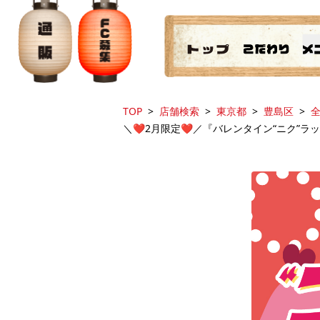
TOP
店舗検索
東京都
豊島区
全
＼❤️2月限定❤️／『バレンタイン“ニク”