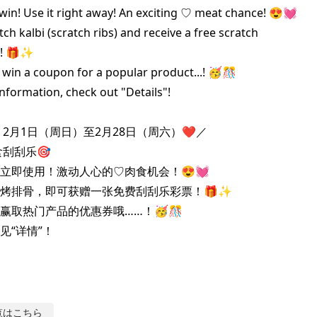
win! Use it right away! An exciting ♡ meat chance! 😍💓

ch kalbi (scratch ribs) and receive a free scratch

t! 🎁✨

 win a coupon for a popular product...! 🥳🎊

formation, check out "Details"!

2月1日（周日）至2月28日（周六）❤️／

刮刮乐🎯

立即使用！激动人心的♡肉食机会！😍💓

烤排骨，即可获赠一张免费刮刮乐彩票！🎁✨

赢取热门产品的优惠券哦……！🥳🎊

见“详情”！
覧はこちら