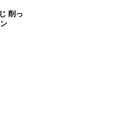
じ 削っ
ャン