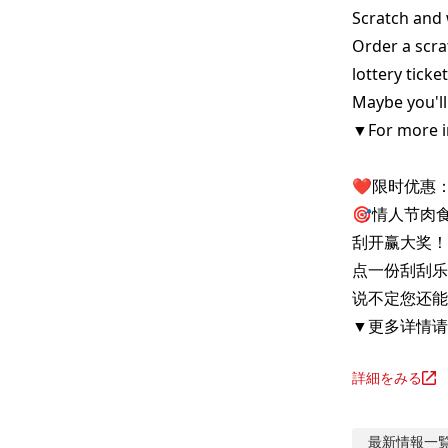
Scratch and 
Order a scrat
lottery ticke
Maybe you'll
▼For more in
❤️限时优惠：
🎯情人节肉食
刮开赢大奖！
点一份刮刮乐
说不定您还能
▼更多详情请
詳細をみる
最新情報
一