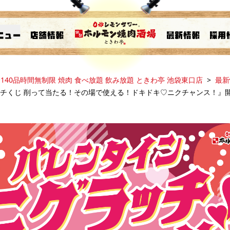
140品時間無制限 焼肉 食べ放題 飲み放題 ときわ亭 池袋東口店
最新
ラッチくじ 削って当たる！その場で使える！ドキドキ♡ニクチャンス！』