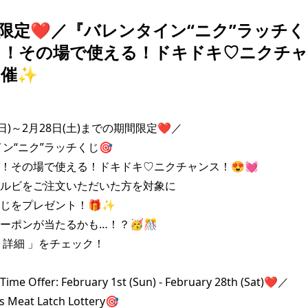
月限定❤️／『バレンタイン“ニク”ラッチく
る！その場で使える！ドキドキ♡ニクチ
開催✨
(日)～2月28日(土)までの期間限定❤️／

ン“ニク”ラッチくじ🎯

！その場で使える！ドキドキ♡ニクチャンス！😍💓

ルビをご注文いただいた方を対象に

じをプレゼント！🎁✨

ーポンが当たるかも…！？🥳🎊

 詳細 」をチェック！

ime Offer: February 1st (Sun) - February 28th (Sat)❤️／

s Meat Latch Lottery🎯
