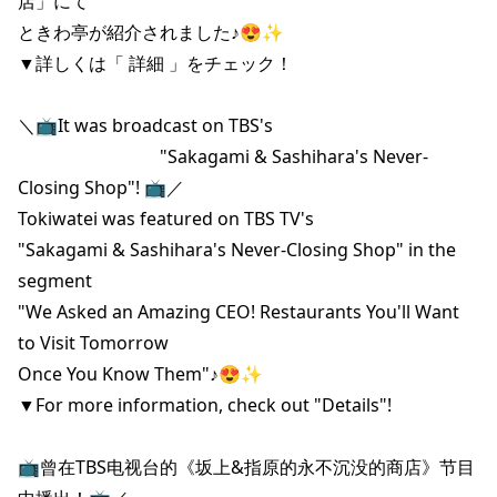
店」にて

ときわ亭が紹介されました♪😍✨

▼詳しくは「 詳細 」をチェック！

＼📺️It was broadcast on TBS's

　　　　　　　　"Sakagami & Sashihara's Never-
Closing Shop"! 📺️／

Tokiwatei was featured on TBS TV's

"Sakagami & Sashihara's Never-Closing Shop" in the 
segment

"We Asked an Amazing CEO! Restaurants You'll Want 
to Visit Tomorrow

Once You Know Them"♪😍✨

▼For more information, check out "Details"!

📺️曾在TBS电视台的《坂上&指原的永不沉没的商店》节目