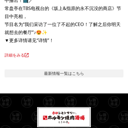
中播出！📺️／

常盘亭在TBS电视台的《坂上&指原的永不沉没的商店》节
目中亮相，

节目名为“我们采访了一位了不起的CEO！了解之后你明天
就想去的餐厅”♪😍✨

▼更多详情请见“详情”！
詳細をみる
最新情報
一覧はこちら