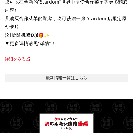
您可以在全新的“Stardom”世界中享受合作菜单等更多精彩
内容♪

凡购买合作菜单的顾客，均可获赠一张 Stardom 店限定原
创卡片

(​​21款随机赠送)!🎁✨

▼更多详情请见“详情”！
詳細をみる
最新情報
一覧はこちら