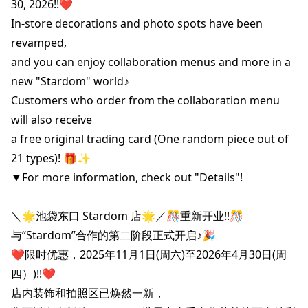
30, 2026!!❤️

In-store decorations and photo spots have been 
revamped,

and you can enjoy collaboration menus and more in a

new "Stardom" world♪

Customers who order from the collaboration menu 
will also receive

a free original trading card (One random piece out of 
21 types)! 🎁✨

▼For more information, check out "Details"!

＼🌟池袋东口 Stardom 店🌟／🎊重新开业!!🎊

与“Stardom”合作的第二阶段正式开启♪🎉

❤️限时优惠，2025年11月1日(周六)至2026年4月30日(周
四）)!!❤️

店内装饰和拍照区已焕然一新，
