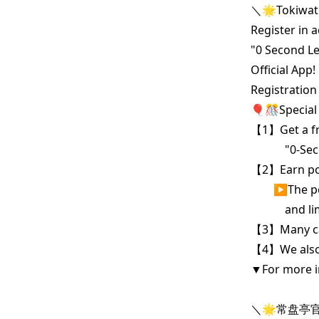
＼🌟Tokiwatei
Register in 
"0 Second L
Official App! 
Registration 
🎈🎊Special 
【1】Get a fre
　　　"0-Seco
【2】Earn poin
　　▶The poin
　　　and limi
【3】Many cam
【4】We also o
▼For more in
＼🌟常盘亭