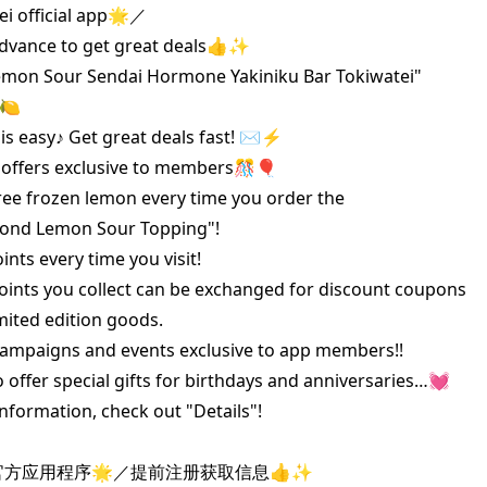
 official app🌟／

advance to get great deals👍✨

emon Sour Sendai Hormone Yakiniku Bar Tokiwatei"

🍋

is easy♪ Get great deals fast! ✉️⚡️

offers exclusive to members🎊🎈

e frozen lemon every time you order the 

nd Lemon Sour Topping"!

ts every time you visit!

ts you collect can be exchanged for discount coupons

ted edition goods.

paigns and events exclusive to app members!!

ffer special gifts for birthdays and anniversaries…💓

formation, check out "Details"!

官方应用程序🌟／提前注册获取信息👍✨
