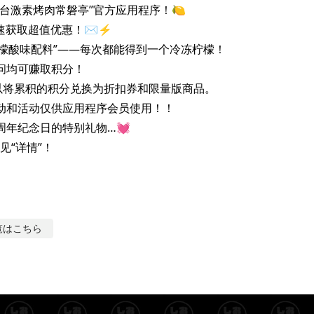
仙台激素烤肉常磐亭”官方应用程序！🍋

获取超值优惠！✉️⚡️

秒柠檬酸味配料”——每次都能得到一个冷冻柠檬！

问均可赚取积分！

将累积的积分兑换为折扣券和限量版商品。

动和活动仅供应用程序会员使用！！

周年纪念日的特别礼物…💓

见“详情”！
覧はこちら