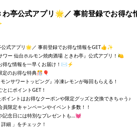
きわ亭公式アプリ🌟／ 事前登録でお得な
✨
公式アプリ🌟／ 事前登録でお得な情報をGET👍✨

サワー 仙台ホルモン焼肉酒場 ときわ亭』公式アプリ！🍋

お得な情報を一早くお届け！✉️⚡️

限定のお得な特典🎊🎈

レモンサワートッピング』冷凍レモンが毎回もらえる！

ごとにポイントGET！

ポイントはお得なクーポンや限定グッズと交換できちゃう♪

会員限定キャンペーンやイベント多数！！

や記念日には特別なプレゼントも…💓

 詳細 」をチェック！
