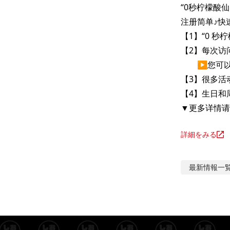
“0秒柠檬酸
注册简单♪快速
【1】“0 
【2】每次访
　　▶您可以
【3】很多活
【4】生日和
▼更多详情请
詳細をみる
最新情報
一