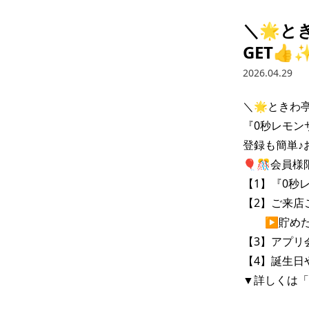
＼🌟と
GET👍
2026.04.29
＼🌟ときわ亭
『0秒レモン
登録も簡単♪
🎈🎊会員様
【1】『0秒
【2】ご来店
　　▶貯めた
【3】アプリ
【4】誕生日
▼詳しくは「