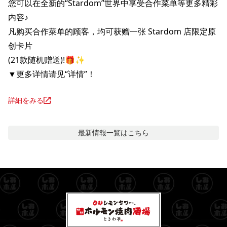
您可以在全新的“Stardom”世界中享受合作菜单等更多精彩
内容♪

凡购买合作菜单的顾客，均可获赠一张 Stardom 店限定原
创卡片

(​​21款随机赠送)!🎁✨

▼更多详情请见“详情”！
詳細をみる
最新情報
一覧はこちら