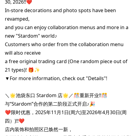
30, 2026!!❤️

In-store decorations and photo spots have been 
revamped,

and you can enjoy collaboration menus and more in a

new "Stardom" world♪

Customers who order from the collaboration menu 
will also receive

a free original trading card (One random piece out of 
21 types)! 🎁✨

▼For more information, check out "Details"!

＼🌟池袋东口 Stardom 店🌟／🎊重新开业!!🎊

与“Stardom”合作的第二阶段正式开启♪🎉

❤️限时优惠，2025年11月1日(周六)至2026年4月30日(周
四）)!!❤️

店内装饰和拍照区已焕然一新，
