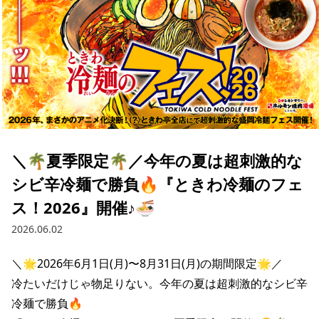
＼🌴夏季限定🌴／今年の夏は超刺激的な
シビ辛冷麺で勝負🔥『ときわ冷麺のフェ
ス！2026』開催♪🍜
2026.06.02
＼🌟2026年6月1日(月)〜8月31日(月)の期間限定🌟／

冷たいだけじゃ物足りない。今年の夏は超刺激的なシビ辛
冷麺で勝負🔥
