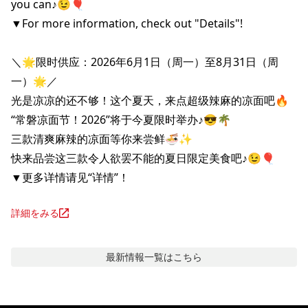
you can♪😉🎈

▼For more information, check out "Details"!

＼🌟限时供应：2026年6月1日（周一）至8月31日（周
一）🌟／

光是凉凉的还不够！这个夏天，来点超级辣麻的凉面吧🔥

“常磐凉面节！2026”将于今夏限时举办♪😎🌴

三款清爽麻辣的凉面等你来尝鲜🍜✨

快来品尝这三款令人欲罢不能的夏日限定美食吧♪😉🎈

▼更多详情请见“详情”！
詳細をみる
最新情報
一覧はこちら