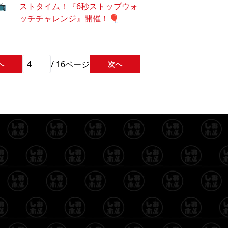
️
ストタイム！『6秒ストップウォ
ッチチャレンジ』開催！🎈
/
16
ページ
へ
次へ