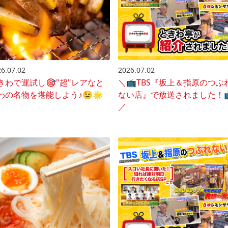
6.07.02
2026.07.02
きわで運試し🎯"超"レアなと
＼📺️TBS『坂上＆指原のつぶ
わの名物を堪能しよう♪😉🌟
ない店』で放送されました！📺
／