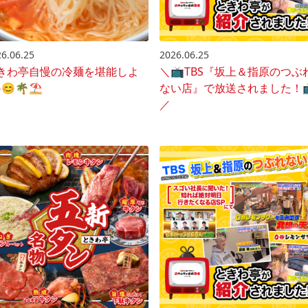
6.06.25
2026.06.25
きわ亭自慢の冷麺を堪能しよ
＼📺️TBS『坂上＆指原のつぶ
😊🌴⛱️
ない店』で放送されました！📺
／