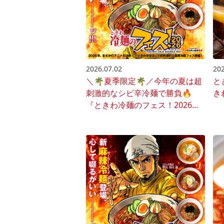
2026.07.02
202
＼🌴夏季限定🌴／今年の夏は超
と
刺激的なシビ辛冷麺で勝負🔥
き
『ときわ冷麺のフェス！2026』
開催♪🍜