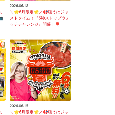
2026.06.18
れ
＼🌟6月限定🌟／🎯狙うはジャ
️
ストタイム！『6秒ストップウォ
ッチチャレンジ』開催！🎈
2026.06.15
れ
＼🌟6月限定🌟／🎯狙うはジャ