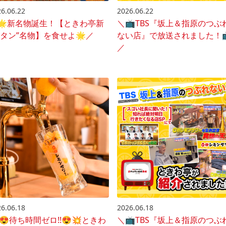
6.06.22
2026.06.22
🌟新名物誕生！【ときわ亭新
＼📺️TBS『坂上＆指原のつぶ
“タン”名物】を食せよ🌟／
ない店』で放送されました！📺
／
6.06.18
2026.06.18
😍待ち時間ゼロ!!😍💥ときわ
＼📺️TBS『坂上＆指原のつぶ