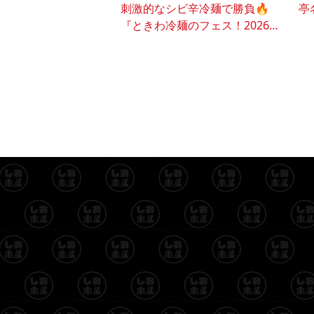
刺激的なシビ辛冷麺で勝負🔥
亭
『ときわ冷麺のフェス！2026』
開催♪🍜