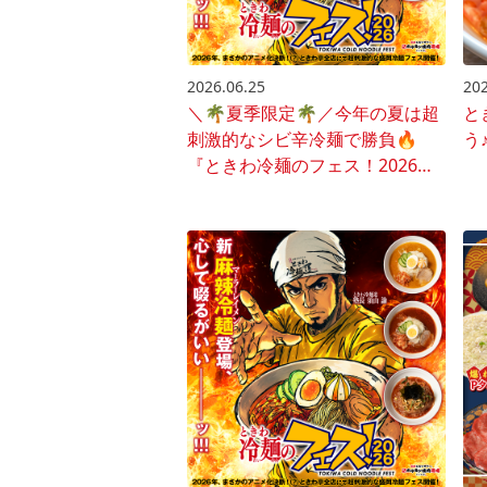
2026.06.25
202
＼🌴夏季限定🌴／今年の夏は超
と
刺激的なシビ辛冷麺で勝負🔥
う♪
『ときわ冷麺のフェス！2026』
開催♪🍜