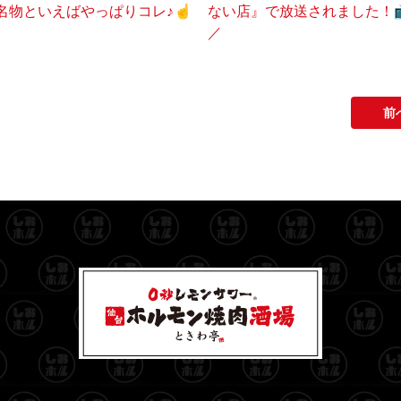
名物といえばやっぱりコレ♪☝️
ない店』で放送されました！📺
／
前