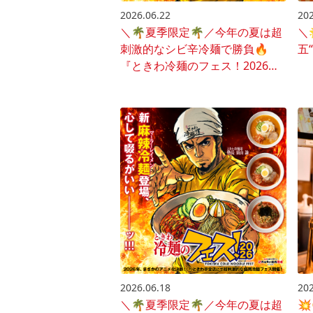
2026.06.22
202
＼🌴夏季限定🌴／今年の夏は超
＼
刺激的なシビ辛冷麺で勝負🔥
五
『ときわ冷麺のフェス！2026』
開催♪🍜
2026.06.18
202
＼🌴夏季限定🌴／今年の夏は超
