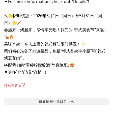
▼For more information, check out "Details"!

＼🌟限时优惠：2026年3月1日（周日）至5月31日（周
日）🌟／

卷起来，烤起来，尽情享受吧！我们的“韩式美食节”来啦♪
🍗🔥

美味辛辣、令人上瘾的韩式料理限时供应！✨

我们精心准备了六道菜品，包括“韓式香辣牛小腸”和“韩式
烤五花肉”，

搭配我们的“零秒柠檬酸酒”简直绝配♪😍

▼更多详情请见“详情”！
詳細をみる
最新情報
一覧はこちら