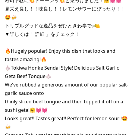
寿司下駄に💥ドーーンッ💥と乗っけました！🤗💓💓

見栄え良し！！味良し！！レモンサワーにぴったり！！
🤩🍻

トリプルグッドな逸品をぜひときわ亭で♪🍋

▼詳しくは「 詳細 」をチェック！

🔥Hugely popular! Enjoy this dish that looks and 
tastes amazing!🔥

🧄Tokiwa Honke Sendai Style! Delicious Salt Garlic 
Geta Beef Tongue🧄

We've rubbed a generous amount of our popular salt-
garlic sauce onto

thinly sliced ​​beef tongue and then topped it off on a 
sushi geta!🤗💓💓

Looks great!! Tastes great!! Perfect for lemon sour!!🤩
🍻
