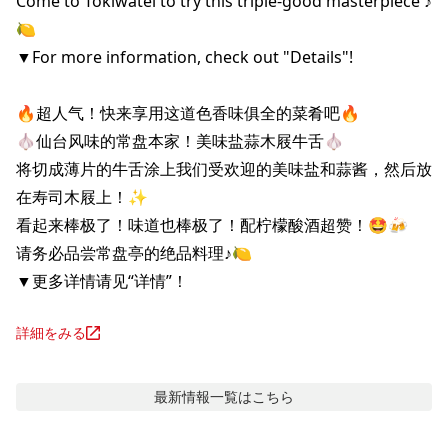
Come to Tokiwatei to try this triple-good masterpiece ♪
🍋

▼For more information, check out "Details"!

🔥超人气！快来享用这道色香味俱全的菜肴吧🔥

🧄仙台风味的常盘本家！美味盐蒜木屐牛舌🧄

将切成薄片的牛舌涂上我们受欢迎的美味盐和蒜酱，然后放
在寿司木屐上！✨

看起来棒极了！味道也棒极了！配柠檬酸酒超赞！🤩🍻

请务必品尝常盘亭的绝品料理♪🍋

▼更多详情请见“详情”！
詳細をみる
最新情報
一覧はこちら