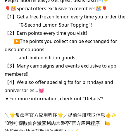
Registration is easy♪ Get great deals fast! ✉️⚡️

🎈🎊Special offers exclusive to members🎊🎈

【1】Get a free frozen lemon every time you order the 

　　　"0-Second Lemon Sour Topping"!

【2】Earn points every time you visit!

　　▶The points you collect can be exchanged for 
discount coupons

　　　and limited edition goods.

【3】Many campaigns and events exclusive to app 
members!!

【4】We also offer special gifts for birthdays and 
anniversaries…💓

▼For more information, check out "Details"!

＼🌟常盘亭官方应用程序🌟／提前注册获取信息👍✨

“0秒柠檬酸仙台激素烤肉常磐亭”官方应用程序！🍋
