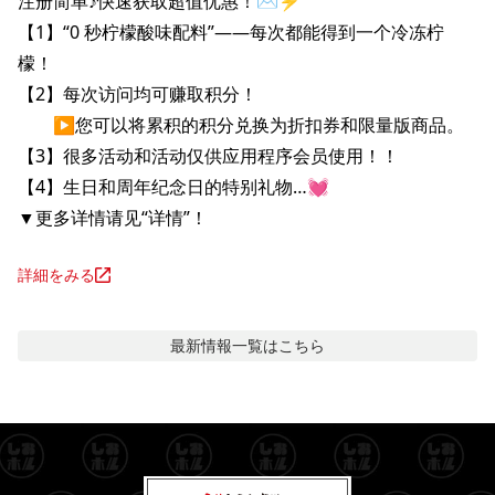
注册简单♪快速获取超值优惠！✉️⚡️

【1】“0 秒柠檬酸味配料”——每次都能得到一个冷冻柠
檬！

【2】每次访问均可赚取积分！

　　▶您可以将累积的积分兑换为折扣券和限量版商品。

【3】很多活动和活动仅供应用程序会员使用！！

【4】生日和周年纪念日的特别礼物…💓

▼更多详情请见“详情”！
詳細をみる
最新情報
一覧はこちら