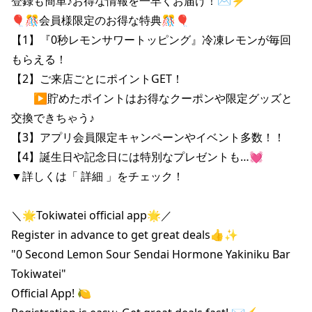
登録も簡単♪お得な情報を一早くお届け！✉️⚡️

🎈🎊会員様限定のお得な特典🎊🎈

【1】『0秒レモンサワートッピング』冷凍レモンが毎回
もらえる！

【2】ご来店ごとにポイントGET！

　　▶貯めたポイントはお得なクーポンや限定グッズと
交換できちゃう♪

【3】アプリ会員限定キャンペーンやイベント多数！！

【4】誕生日や記念日には特別なプレゼントも…💓

▼詳しくは「 詳細 」をチェック！

＼🌟Tokiwatei official app🌟／

Register in advance to get great deals👍✨

"0 Second Lemon Sour Sendai Hormone Yakiniku Bar 
Tokiwatei"

Official App! 🍋
