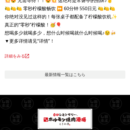
💥😍 无需等待！！😍💥 这绝对是常磐亭的招牌♪☝️

🍋🍋🍋 零秒柠檬酸畅饮 ⏩️ 60分钟 550日元 🍋🍋🍋

你绝对没见过这样的！每张桌子都配备了柠檬酸饮机✨

真正的“零秒”柠檬酸！🥳🎈

想喝多少就喝多少，想什么时候喝就什么时候喝♪😉🍻

▼更多详情请见“详情”！
詳細をみる
最新情報
一覧はこちら