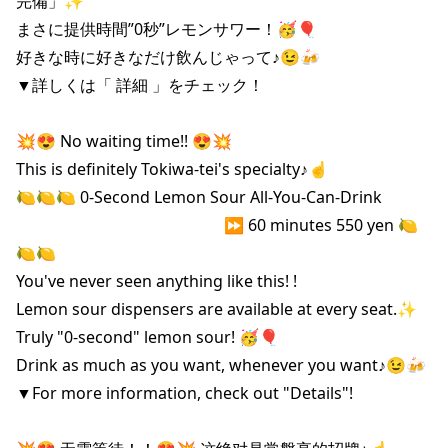
完備」✨

まさに提供時間”0秒”レモンサワー！🥳🎈

好きな時に好きなだけ飲んじゃって♪😉🍻

▼詳しくは「 詳細 」をチェック！

💥😍 No waiting time!! 😍💥

This is definitely Tokiwa-tei's specialty♪☝️

🍋🍋🍋 0-Second Lemon Sour All-You-Can-Drink 

　　　　　　　　　　　　　⏩️ 60 minutes 550 yen 🍋
🍋🍋

You've never seen anything like this! ! 

Lemon sour dispensers are available at every seat.✨

Truly "0-second" lemon sour! 🥳🎈

Drink as much as you want, whenever you want♪😉🍻

▼For more information, check out "Details"!
