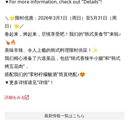
▼For more information, check out "Details"!

＼🌟限时优惠：2026年3月1日（周日）至5月31日（周
日）🌟／

卷起来，烤起来，尽情享受吧！我们的“韩式美食节”来啦♪
🍗🔥

美味辛辣、令人上瘾的韩式料理限时供应！✨

我们精心准备了六道菜品，包括“韓式香辣牛小腸”和“韩式
烤五花肉”，

搭配我们的“零秒柠檬酸酒”简直绝配♪😍

▼更多详情请见“详情”！
詳細をみる
最新情報
一覧はこちら