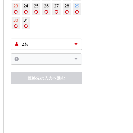
23
24
25
26
27
28
29
30
31
連絡先の入力へ進む