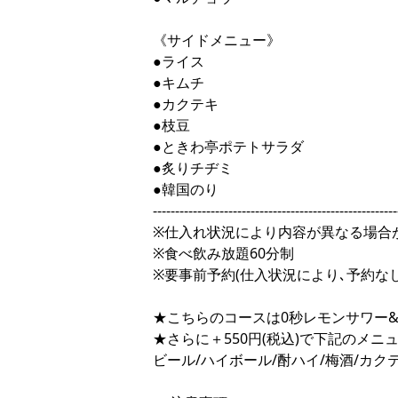
《サイドメニュー》
●ライス
●キムチ
●カクテキ
●枝豆
●ときわ亭ポテトサラダ
●炙りチヂミ
●韓国のり
-------------------------------------------------------
※仕入れ状況により内容が異なる場合
※食べ飲み放題60分制
※要事前予約(仕入状況により､予約な
★こちらのコースは0秒レモンサワー
★さらに＋550円(税込)で下記のメニ
ビール/ハイボール/酎ハイ/梅酒/カ