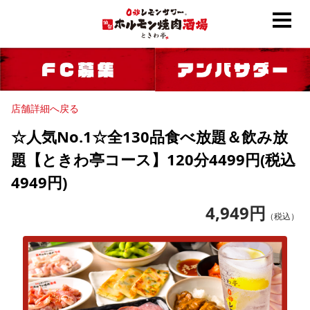
店舗詳細へ戻る
☆人気No.1☆全130品食べ放題＆飲み放
題【ときわ亭コース】120分4499円(税込
4949円)
4,949
円
（税込）