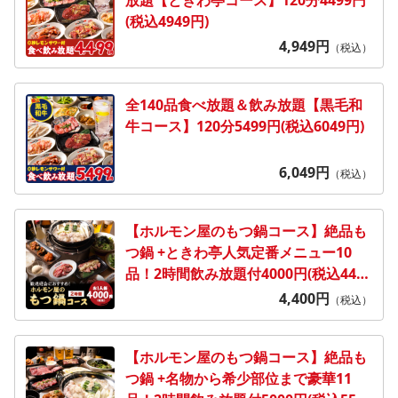
(税込4949円)
4,949
円
（税込）
全140品食べ放題＆飲み放題【黒毛和
牛コース】120分5499円(税込6049円)
6,049
円
（税込）
【ホルモン屋のもつ鍋コース】絶品も
つ鍋 +ときわ亭人気定番メニュー10
品！2時間飲み放題付4000円(税込4400
円)
4,400
円
（税込）
【ホルモン屋のもつ鍋コース】絶品も
つ鍋 +名物から希少部位まで豪華11