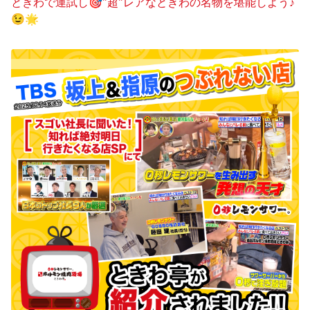
ときわで運試し🎯"超"レアなときわの名物を堪能しよう♪
😉🌟