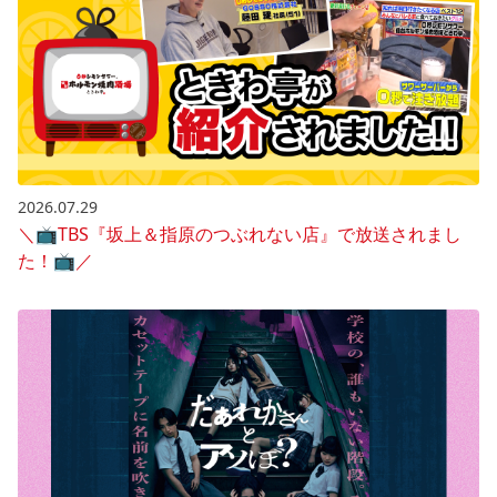
2026.07.29
＼📺️TBS『坂上＆指原のつぶれない店』で放送されまし
た！📺️／