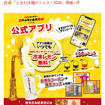
負🔥『ときわ冷麺のフェス！2026』開催♪🍜