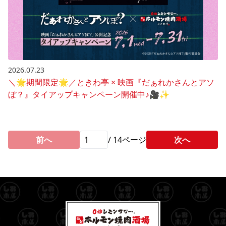
2026.07.23
＼🌟期間限定🌟／ときわ亭 × 映画『だぁれかさんとアソ
ぼ？』タイアップキャンペーン開催中♪🎥✨
前へ
/
14
ページ
次へ