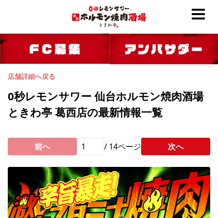
店舗詳細へ戻る
0秒レモンサワー 仙台ホルモン焼肉酒場
ときわ亭 葛西店の最新情報一覧
前へ
/
14
ページ
次へ