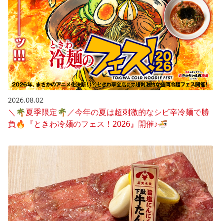
2026.08.02
＼🌴夏季限定🌴／今年の夏は超刺激的なシビ辛冷麺で勝
負🔥『ときわ冷麺のフェス！2026』開催♪🍜