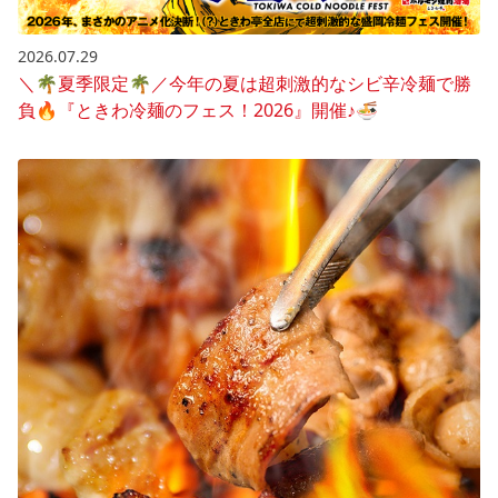
2026.07.29
＼🌴夏季限定🌴／今年の夏は超刺激的なシビ辛冷麺で勝
負🔥『ときわ冷麺のフェス！2026』開催♪🍜