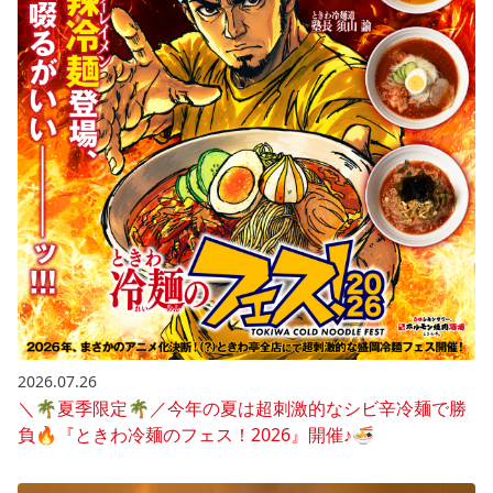
2026.07.26
＼🌴夏季限定🌴／今年の夏は超刺激的なシビ辛冷麺で勝
負🔥『ときわ冷麺のフェス！2026』開催♪🍜