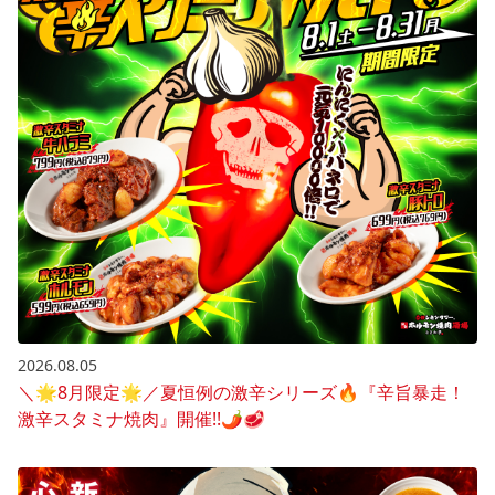
2026.08.05
＼🌟8月限定🌟／夏恒例の激辛シリーズ🔥『辛旨暴走！
激辛スタミナ焼肉』開催!!🌶️🥩