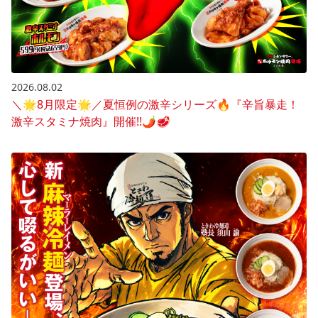
2026.08.02
＼🌟8月限定🌟／夏恒例の激辛シリーズ🔥『辛旨暴走！
激辛スタミナ焼肉』開催!!🌶️🥩