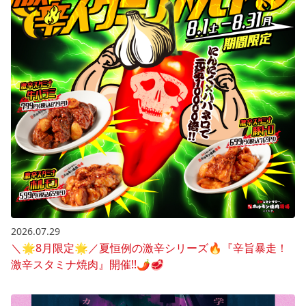
2026.07.29
＼🌟8月限定🌟／夏恒例の激辛シリーズ🔥『辛旨暴走！
激辛スタミナ焼肉』開催!!🌶️🥩