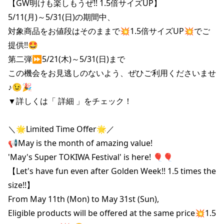
【GW明けも楽しもうぜ!! 1.5倍サイズUP】

5/11(月)～5/31(日)の期間中、

対象商品をお値段はそのままで💥1.5倍サイズUP💥でご
提供!!🤩

第二弾⏩️5/21(木)～5/31(日)まで

この機会をお見逃しのないよう、ぜひご利用くださいませ
♪😉🎉

▼詳しくは「 詳細 」をチェック！

＼🌟Limited Time Offer🌟／

📢May is the month of amazing value! 

'May's Super TOKIWA Festival' is here! 🎈🎈

【Let's have fun even after Golden Week!! 1.5 times the 
size!!】

From May 11th (Mon) to May 31st (Sun),

Eligible products will be offered at the same price💥1.5 