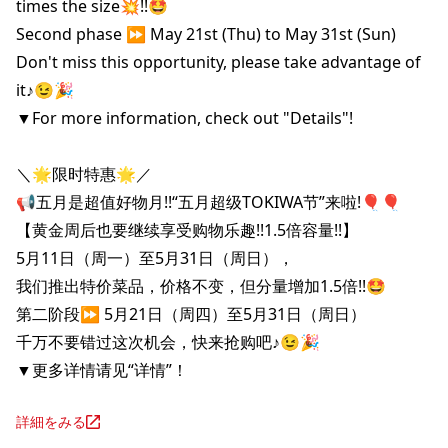
times the size💥!!🤩

Second phase ⏩️ May 21st (Thu) to May 31st (Sun)

Don't miss this opportunity, please take advantage of 
it♪😉🎉

▼For more information, check out "Details"!

＼🌟限时特惠🌟／

📢五月是超值好物月!!“五月超级TOKIWA节”来啦!🎈🎈

【黄金周后也要继续享受购物乐趣!!1.5倍容量!!】

5月11日（周一）至5月31日（周日），

我们推出特价菜品，价格不变，但分量增加1.5倍!!🤩

第二阶段⏩️ 5月21日（周四）至5月31日（周日）

千万不要错过这次机会，快来抢购吧♪😉🎉

▼更多详情请见“详情”！
詳細をみる