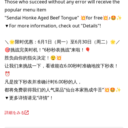
Those who succeed without any error will receive the 
popular menu item 

"Sendai Honke Aged Beef Tongue" 💥for free💥♪🤩✨

▼For more information, check out "Details"!

＼🌟限时优惠：6月1日（周一）至6月30日（周二）🌟／

🎯挑战完美时机！“6秒秒表挑战”来啦！🎈

胜负由你的指尖决定！😲💥

让我们来挑战一下，看谁能在6.00秒时准确地按下秒表！
⏰️

凡是按下秒表并准确计时6.00秒的人，

都将免费获得我们的人气菜品“仙台本家熟成牛舌”💥🤩✨

▼更多详情请见“详情”！
詳細をみる