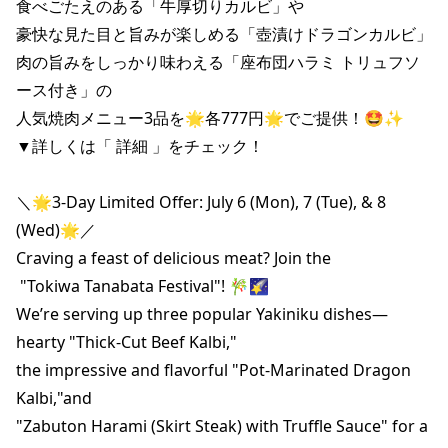
食べごたえのある「牛厚切りカルビ」や

豪快な見た目と旨みが楽しめる「壺漬けドラゴンカルビ」

肉の旨みをしっかり味わえる「座布団ハラミ トリュフソ
ース付き」の

人気焼肉メニュー3品を🌟各777円🌟でご提供！🤩✨

▼詳しくは「 詳細 」をチェック！

＼🌟3-Day Limited Offer: July 6 (Mon), 7 (Tue), & 8 
(Wed)🌟／

Craving a feast of delicious meat? Join the

 "Tokiwa Tanabata Festival"! 🎋🌠

We’re serving up three popular Yakiniku dishes—

hearty "Thick-Cut Beef Kalbi,"

the impressive and flavorful "Pot-Marinated Dragon 
Kalbi,"and

"Zabuton Harami (Skirt Steak) with Truffle Sauce" for a 