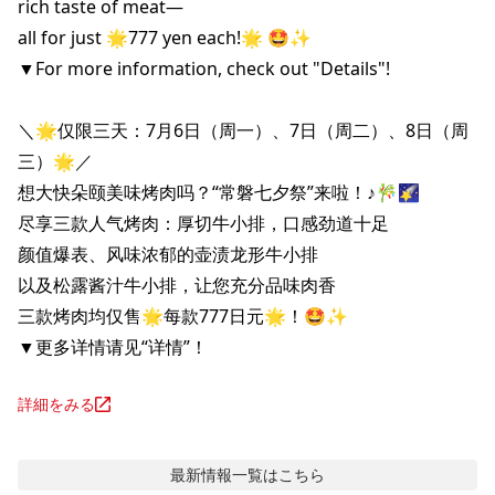
rich taste of meat—

all for just 🌟777 yen each!🌟 🤩✨

▼For more information, check out "Details"!

＼🌟仅限三天：7月6日（周一）、7日（周二）、8日（周
三）🌟／

想大快朵颐美味烤肉吗？“常磐七夕祭”来啦！♪🎋🌠

尽享三款人气烤肉：厚切牛小排，口感劲道十足

颜值爆表、风味浓郁的壶渍龙形牛小排

以及松露酱汁牛小排，让您充分品味肉香

三款烤肉均仅售🌟每款777日元🌟！🤩✨

▼更多详情请见“详情”！
詳細をみる
最新情報
一覧はこちら