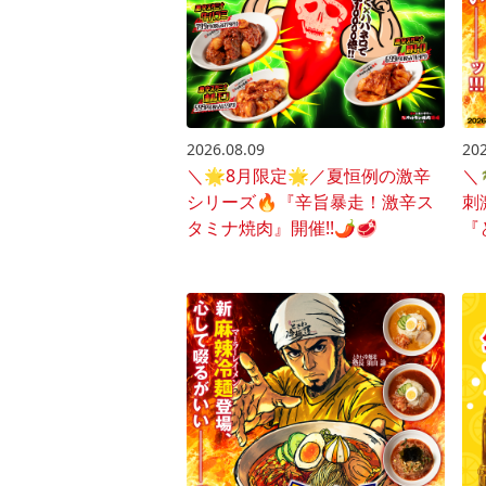
2026.08.09
202
＼🌟8月限定🌟／夏恒例の激辛
＼
シリーズ🔥『辛旨暴走！激辛ス
刺
タミナ焼肉』開催!!🌶️🥩
『
開