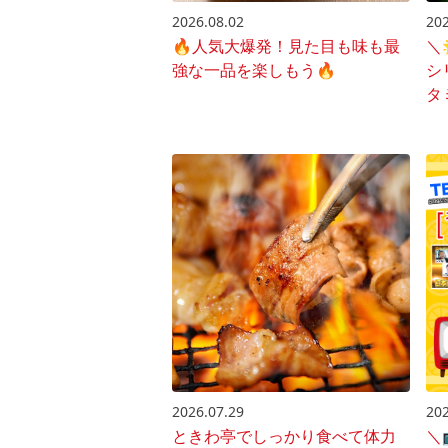
2026.08.02
202
🔥人気大爆発！見た目も味も最
＼
強な一品を楽しもう🔥
シ
タ
2026.07.29
202
ときわ亭でしっかり食べて体力
＼