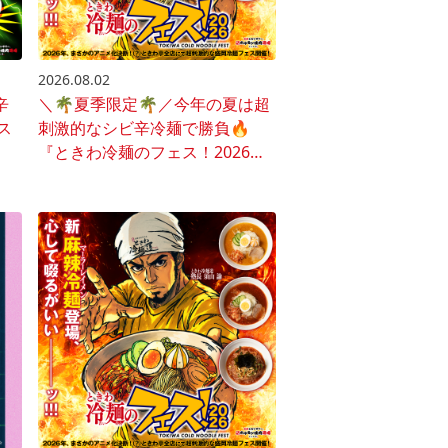
2026.08.02
辛
＼🌴夏季限定🌴／今年の夏は超
ス
刺激的なシビ辛冷麺で勝負🔥
『ときわ冷麺のフェス！2026』
開催♪🍜