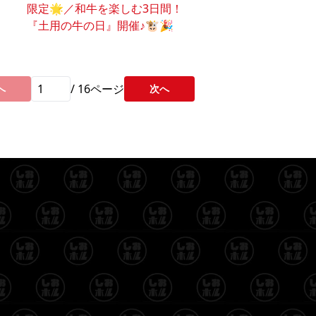
！
限定🌟／和牛を楽しむ3日間！
『土用の牛の日』開催♪🐮🎉
/
16
ページ
へ
次へ