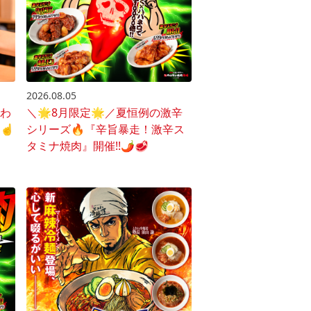
2026.08.05
きわ
＼🌟8月限定🌟／夏恒例の激辛
☝️
シリーズ🔥『辛旨暴走！激辛ス
タミナ焼肉』開催!!🌶️🥩