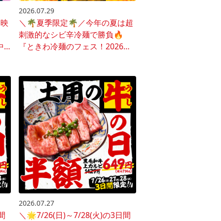
2026.07.29
 映
＼🌴夏季限定🌴／今年の夏は超
』
刺激的なシビ辛冷麺で勝負🔥
中♪
『ときわ冷麺のフェス！2026』
開催♪🍜
2026.07.27
日間
＼🌟7/26(日)～7/28(火)の3日間