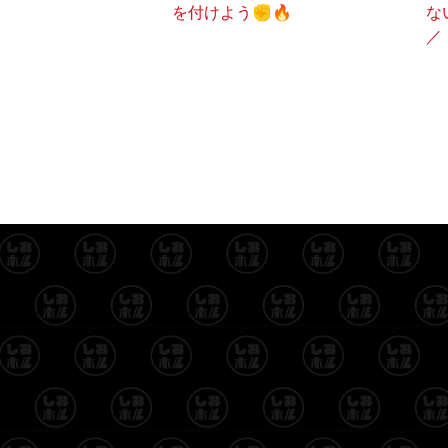
を付けよう✊🔥
な
／