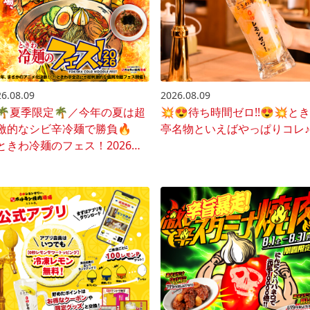
6.08.09
2026.08.09
🌴夏季限定🌴／今年の夏は超
💥😍待ち時間ゼロ!!😍💥と
激的なシビ辛冷麺で勝負🔥
亭名物といえばやっぱりコレ♪
ときわ冷麺のフェス！2026』
催♪🍜