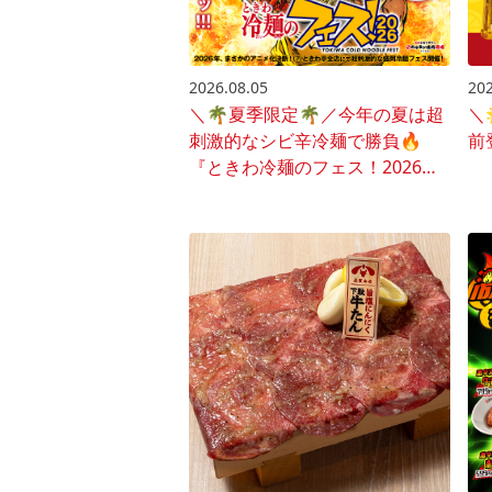
2026.08.05
202
＼🌴夏季限定🌴／今年の夏は超
＼
刺激的なシビ辛冷麺で勝負🔥
前
『ときわ冷麺のフェス！2026』
開催♪🍜