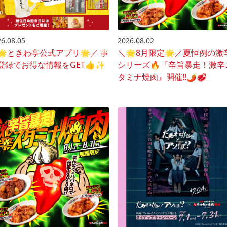
6.08.05
2026.08.02
🌟ときわ亭公式アプリ🌟／ 事
＼🌟8月限定🌟／夏恒例の激
登録でお得な情報をGET👍✨
シリーズ🔥『辛旨暴走！激辛
タミナ焼肉』開催!!🌶️🥩