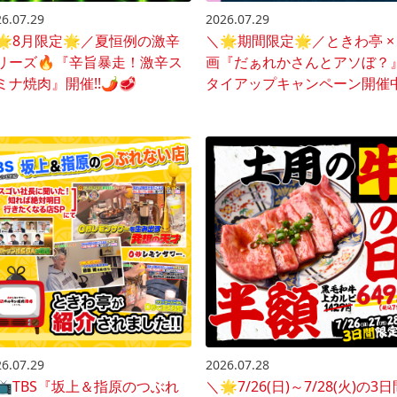
6.07.29
2026.07.29
🌟8月限定🌟／夏恒例の激辛
＼🌟期間限定🌟／ときわ亭 ×
リーズ🔥『辛旨暴走！激辛ス
画『だぁれかさんとアソぼ？
ミナ焼肉』開催!!🌶️🥩
タイアップキャンペーン開催
🎥✨
6.07.29
2026.07.28
📺️TBS『坂上＆指原のつぶれ
＼🌟7/26(日)～7/28(火)の3