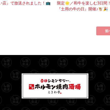
い店』で放送されました！📺️
限定🌟／和牛を楽しむ3日間
『土用の牛の日』開催♪🐮🎉
前