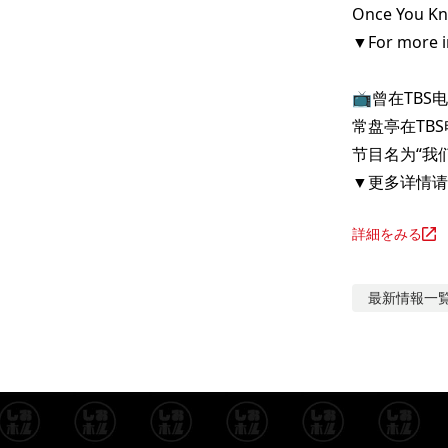
Once You K
▼For more in
📺️曾在TB
常盘亭在TB
节目名为“我
▼更多详情请
詳細をみる
最新情報
一