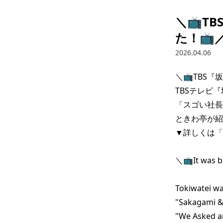
＼📺️
た！📺️
2026.04.06
＼📺️TBS
TBSテレビ
「スゴい社長
ときわ亭が紹
▼詳しくは「
＼📺️It was b
　　　　　　　　"S
Tokiwatei wa
"Sakagami & 
"We Asked an