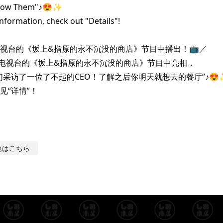
now Them"♪😍✨

formation, check out "Details"!

S电视台的《坂上&指原的永不沉没的商店》节目中播出！📺️／

S电视台的《坂上&指原的永不沉没的商店》节目中亮相，

们采访了一位了不起的CEO！了解之后你明天就想去的餐厅”♪😍✨
见“详情”！
覧はこちら