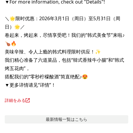
▼For more information, check out "Details"!

＼🌟限时优惠：2026年3月1日（周日）至5月31日（周
日）🌟／

卷起来，烤起来，尽情享受吧！我们的“韩式美食节”来啦♪
🍗🔥

美味辛辣、令人上瘾的韩式料理限时供应！✨

我们精心准备了六道菜品，包括“韓式香辣牛小腸”和“韩式
烤五花肉”，

搭配我们的“零秒柠檬酸酒”简直绝配♪😍

▼更多详情请见“详情”！
詳細をみる
最新情報
一覧はこちら