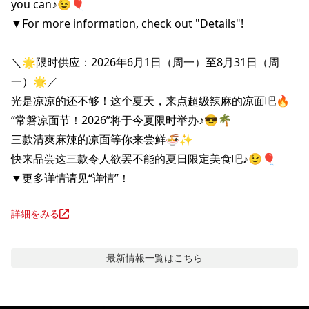
you can♪😉🎈

▼For more information, check out "Details"!

＼🌟限时供应：2026年6月1日（周一）至8月31日（周
一）🌟／

光是凉凉的还不够！这个夏天，来点超级辣麻的凉面吧🔥

“常磐凉面节！2026”将于今夏限时举办♪😎🌴

三款清爽麻辣的凉面等你来尝鲜🍜✨

快来品尝这三款令人欲罢不能的夏日限定美食吧♪😉🎈

▼更多详情请见“详情”！
詳細をみる
最新情報
一覧はこちら