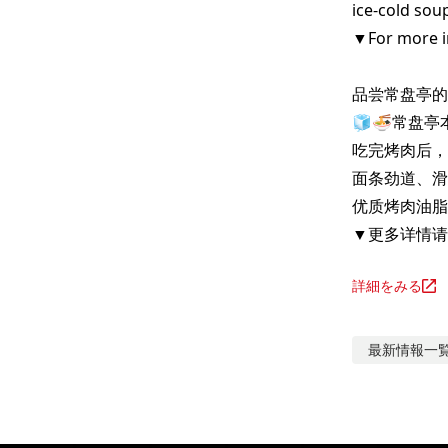
ice-cold soup
▼For more in
品尝常盘亭的招
🧊🍜常盘亭
吃完烤肉后，
面条劲道、滑
优质烤肉油脂
▼更多详情请
詳細をみる
最新情報
一