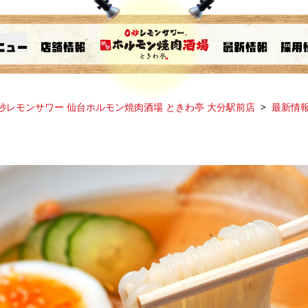
秒レモンサワー 仙台ホルモン焼肉酒場 ときわ亭 大分駅前店
最新情