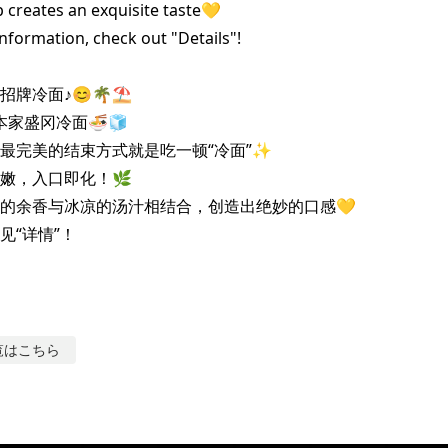
 creates an exquisite taste💛

formation, check out "Details"!

牌冷面♪😊🌴⛱️

本家盛冈冷面🍜🧊

最完美的结束方式就是吃一顿“冷面”✨

嫩，入口即化！🌿

的余香与冰凉的汤汁相结合，创造出绝妙的口感💛

见“详情”！
覧はこちら