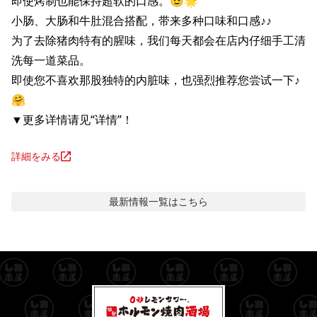
即使烤制也能保持超软的口感。😉🌟

小肠、大肠和牛肚混合搭配，带来多种口味和口感♪♪

为了去除猪肉特有的腥味，我们每天都会在店内仔细手工清
洗每一道菜品。

即使您不喜欢那股独特的内脏味，也强烈推荐您尝试一下♪
🤗

▼更多详情请见“详情”！
詳細をみる
最新情報
一覧はこちら