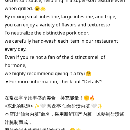
secret salt sauce, resulting in a super-soft texture even 
when grilled. 😉🌟

By mixing small intestine, large intestine, and tripe,

you can enjoy a variety of flavors and textures♪♪

To neutralize the distinctive pork odor,

we carefully hand-wash each item in our restaurant 
every day.

Even if you're not a fan of the distinct smell of 
hormone,

we highly recommend giving it a try♪🤗

▼For more information, check out "Details"!

在常盘亭享用丰盛的美食，补充能量！✊🔥

<东北的味道> ✨🤍 常盘亭 仙台盐渍内脏 🤍✨

本店以“仙台内脏”命名，采用新鲜国产内脏，以秘制盐渍酱
汁腌制而成，
