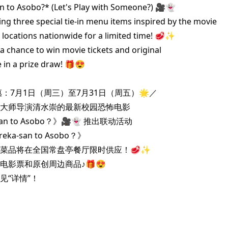
 to Asobo?* (Let's Play with Someone?) 🎥👻

ing three special tie-in menu items inspired by the movie

i locations nationwide for a limited time! 🥩✨

 a chance to win movie tickets and original

in a prize draw! 🎁😍

：7月1日（周三）至7月31日（周五）🌟／

大师导演清水崇的最新校园恐怖电影

san to Asobo？》🎥👻 推出联动活动

ka-san to Asobo？》

菜品将在全国常盘亭餐厅限时供应！🥩✨

电影票和原创周边商品♪🎁😍

见“详情”！