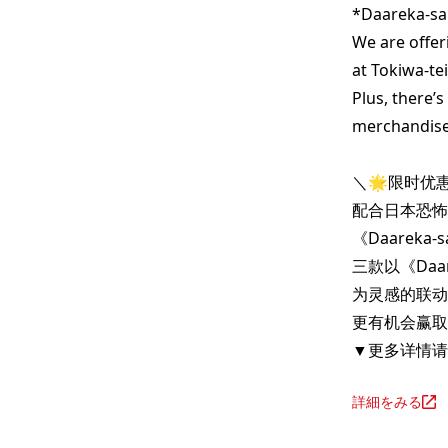
*Daareka-san
We are offer
at Tokiwa-te
Plus, there’s
merchandise 
＼🌟限时优惠
配合日本恐怖
《Daareka-
三款以《Daare
为灵感的联动
更有机会赢取
▼更多详情请
詳細をみる