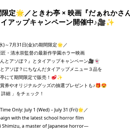
間限定🌟／ときわ亭 × 映画『だぁれかさ
イアップキャンペーン開催中♪🎥✨
水)～7月31日(金)の期間限定🌟／

巨匠・清水崇監督の最新作学園ホラー映画

んとアソぼ？』とタイアップキャンペーン🎥👻

とアソぼ？にちなんだタイアップメニュー３品を

亭にて期間限定で販売！🥩✨

賞券やオリジナルグッズの抽選プレゼントも♪🎁😍

 詳細 」をチェック！

ime Only: July 1 (Wed) – July 31 (Fri)🌟／

aign with the latest school horror film

 Shimizu, a master of Japanese horror—
