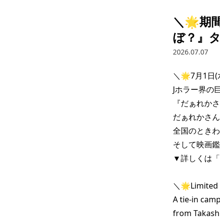
＼🌟期
ぼ？』タ
2026.07.07
＼🌟7月1日(
Jホラー界の
『だぁれかさ
だぁれかさん
全国のときわ
そして映画鑑
▼詳しくは「
＼🌟Limited T
A tie-in camp
from Takashi