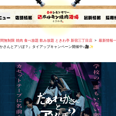
間無制限 焼肉 食べ放題 飲み放題 ときわ亭 新宿三丁目店
最新情報
ぁれかさんとアソぼ？』タイアップキャンペーン開催中♪🎥✨