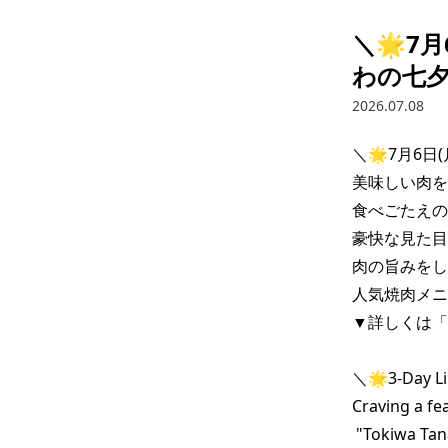
＼🌟7月
わの七夕
2026.07.08
＼🌟7月6日(
美味しい肉を
食べごたえの
豪快な見た目
肉の旨みをし
人気焼肉メニュ
▼詳しくは「
＼🌟3-Day Lim
Craving a fea
 "Tokiwa Tanabata Festival"! 🎋🌠
