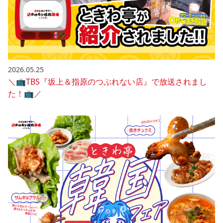
2026.05.25
＼📺️TBS『坂上＆指原のつぶれない店』で放送されまし
た！📺️／