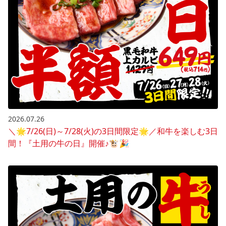
2026.07.26
＼🌟7/26(日)～7/28(火)の3日間限定🌟／和牛を楽しむ3日
間！『土用の牛の日』開催♪🐮🎉