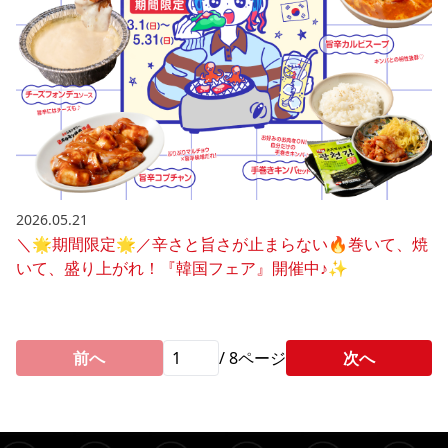
2026.05.21
＼🌟期間限定🌟／辛さと旨さが止まらない🔥巻いて、焼
いて、盛り上がれ！『韓国フェア』開催中♪✨
前へ
/
8
ページ
次へ