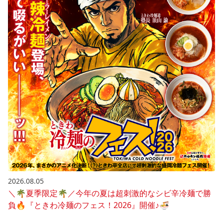
2026.08.05
＼🌴夏季限定🌴／今年の夏は超刺激的なシビ辛冷麺で勝
負🔥『ときわ冷麺のフェス！2026』開催♪🍜