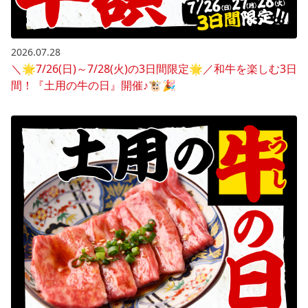
2026.07.28
＼🌟7/26(日)～7/28(火)の3日間限定🌟／和牛を楽しむ3日
間！『土用の牛の日』開催♪🐮🎉