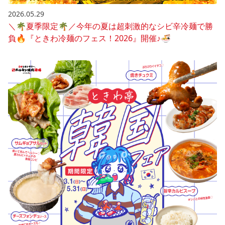
2026.05.29
＼🌴夏季限定🌴／今年の夏は超刺激的なシビ辛冷麺で勝
負🔥『ときわ冷麺のフェス！2026』開催♪🍜