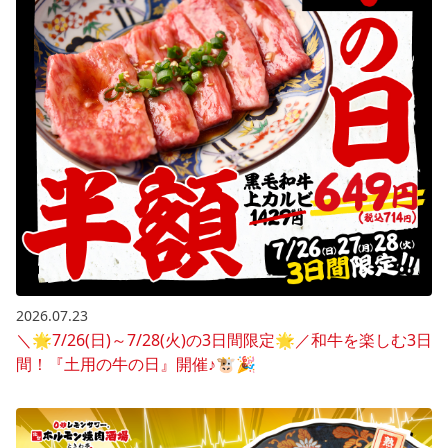
2026.07.23
＼🌟7/26(日)～7/28(火)の3日間限定🌟／和牛を楽しむ3日
間！『土用の牛の日』開催♪🐮🎉