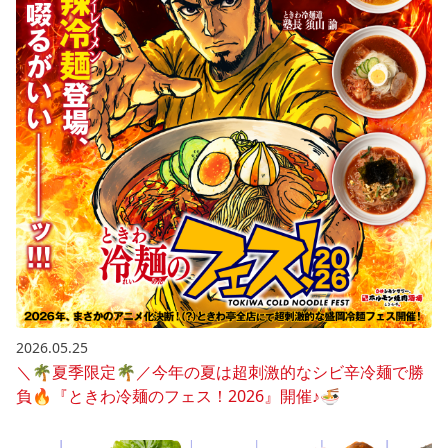
2026.05.25
＼🌴夏季限定🌴／今年の夏は超刺激的なシビ辛冷麺で勝
負🔥『ときわ冷麺のフェス！2026』開催♪🍜