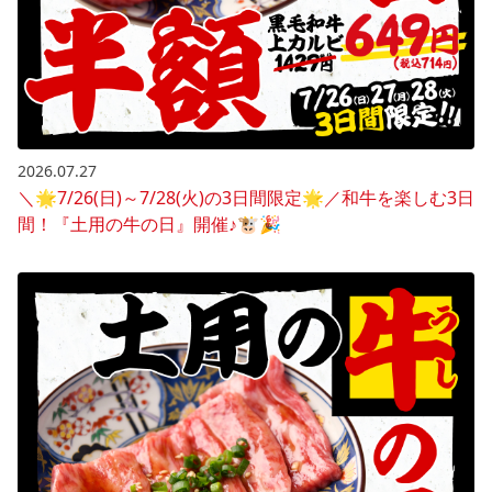
2026.07.27
＼🌟7/26(日)～7/28(火)の3日間限定🌟／和牛を楽しむ3日
間！『土用の牛の日』開催♪🐮🎉