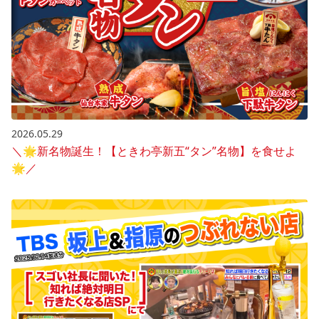
2026.05.29
＼🌟新名物誕生！【ときわ亭新五“タン”名物】を食せよ
🌟／