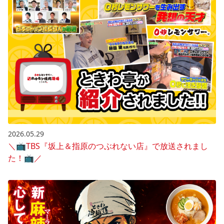
2026.05.29
＼📺️TBS『坂上＆指原のつぶれない店』で放送されまし
た！📺️／