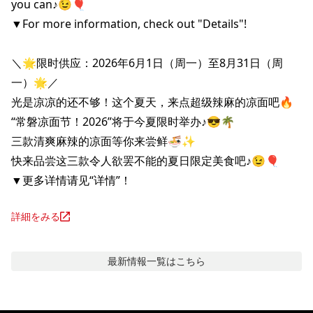
you can♪😉🎈

▼For more information, check out "Details"!

＼🌟限时供应：2026年6月1日（周一）至8月31日（周
一）🌟／

光是凉凉的还不够！这个夏天，来点超级辣麻的凉面吧🔥

“常磐凉面节！2026”将于今夏限时举办♪😎🌴

三款清爽麻辣的凉面等你来尝鲜🍜✨

快来品尝这三款令人欲罢不能的夏日限定美食吧♪😉🎈

▼更多详情请见“详情”！
詳細をみる
最新情報
一覧はこちら