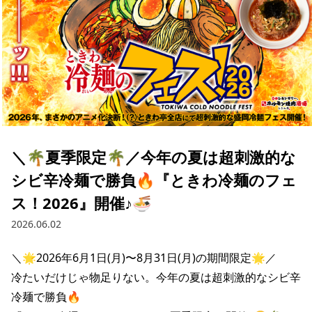
＼🌴夏季限定🌴／今年の夏は超刺激的な
シビ辛冷麺で勝負🔥『ときわ冷麺のフェ
ス！2026』開催♪🍜
2026.06.02
＼🌟2026年6月1日(月)〜8月31日(月)の期間限定🌟／

冷たいだけじゃ物足りない。今年の夏は超刺激的なシビ辛
冷麺で勝負🔥
