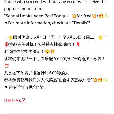
Those who succeed without any error will receive the 
popular menu item 

"Sendai Honke Aged Beef Tongue" 💥for free💥♪🤩✨

▼For more information, check out "Details"!

＼🌟限时优惠：6月1日（周一）至6月30日（周二）🌟／

🎯挑战完美时机！“6秒秒表挑战”来啦！🎈

胜负由你的指尖决定！😲💥

让我们来挑战一下，看谁能在6.00秒时准确地按下秒表！
⏰️

凡是按下秒表并准确计时6.00秒的人，

都将免费获得我们的人气菜品“仙台本家熟成牛舌”💥🤩✨

▼更多详情请见“详情”！
詳細をみる