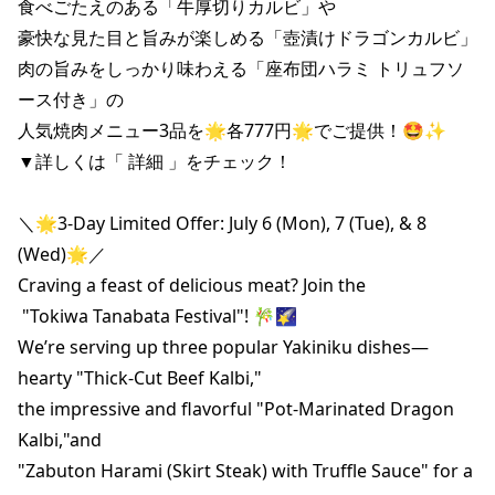
食べごたえのある「牛厚切りカルビ」や

豪快な見た目と旨みが楽しめる「壺漬けドラゴンカルビ」

肉の旨みをしっかり味わえる「座布団ハラミ トリュフソ
ース付き」の

人気焼肉メニュー3品を🌟各777円🌟でご提供！🤩✨

▼詳しくは「 詳細 」をチェック！

＼🌟3-Day Limited Offer: July 6 (Mon), 7 (Tue), & 8 
(Wed)🌟／

Craving a feast of delicious meat? Join the

 "Tokiwa Tanabata Festival"! 🎋🌠

We’re serving up three popular Yakiniku dishes—

hearty "Thick-Cut Beef Kalbi,"

the impressive and flavorful "Pot-Marinated Dragon 
Kalbi,"and

"Zabuton Harami (Skirt Steak) with Truffle Sauce" for a 