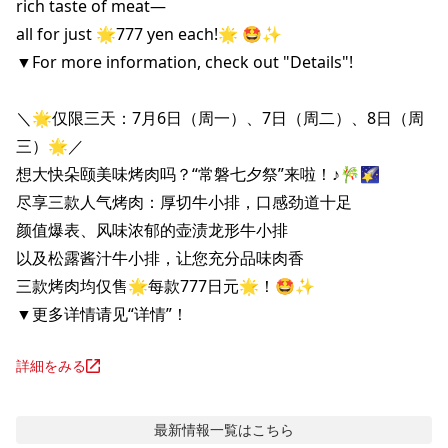
rich taste of meat—

all for just 🌟777 yen each!🌟 🤩✨

▼For more information, check out "Details"!

＼🌟仅限三天：7月6日（周一）、7日（周二）、8日（周
三）🌟／

想大快朵颐美味烤肉吗？“常磐七夕祭”来啦！♪🎋🌠

尽享三款人气烤肉：厚切牛小排，口感劲道十足

颜值爆表、风味浓郁的壶渍龙形牛小排

以及松露酱汁牛小排，让您充分品味肉香

三款烤肉均仅售🌟每款777日元🌟！🤩✨

▼更多详情请见“详情”！
詳細をみる
最新情報
一覧はこちら