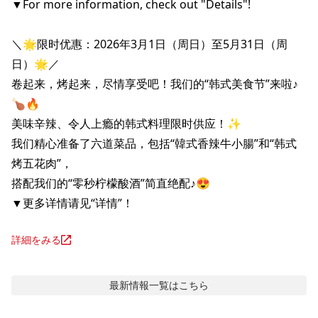
▼For more information, check out "Details"!

＼🌟限时优惠：2026年3月1日（周日）至5月31日（周
日）🌟／

卷起来，烤起来，尽情享受吧！我们的“韩式美食节”来啦♪
🍗🔥

美味辛辣、令人上瘾的韩式料理限时供应！✨

我们精心准备了六道菜品，包括“韓式香辣牛小腸”和“韩式
烤五花肉”，

搭配我们的“零秒柠檬酸酒”简直绝配♪😍

▼更多详情请见“详情”！
詳細をみる
最新情報
一覧はこちら