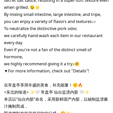
secret salt sauce, resulting in a super-soft texture even 
when grilled. 😉🌟

By mixing small intestine, large intestine, and tripe,

you can enjoy a variety of flavors and textures♪♪

To neutralize the distinctive pork odor,

we carefully hand-wash each item in our restaurant 
every day.

Even if you're not a fan of the distinct smell of 
hormone,

we highly recommend giving it a try♪🤗

▼For more information, check out "Details"!

在常盘亭享用丰盛的美食，补充能量！✊🔥

<东北的味道> ✨🤍 常盘亭 仙台盐渍内脏 🤍✨

本店以“仙台内脏”命名，采用新鲜国产内脏，以秘制盐渍酱
汁腌制而成，
