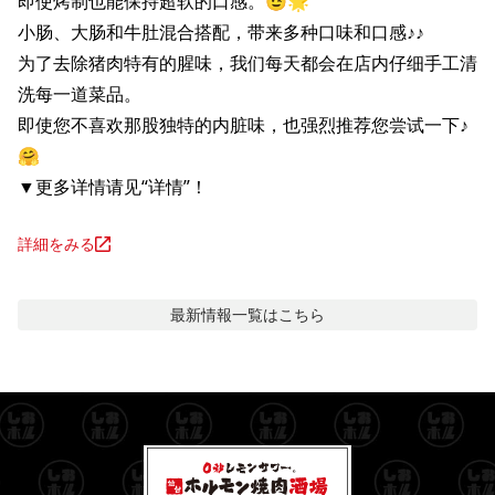
即使烤制也能保持超软的口感。😉🌟

小肠、大肠和牛肚混合搭配，带来多种口味和口感♪♪

为了去除猪肉特有的腥味，我们每天都会在店内仔细手工清
洗每一道菜品。

即使您不喜欢那股独特的内脏味，也强烈推荐您尝试一下♪
🤗

▼更多详情请见“详情”！
詳細をみる
最新情報
一覧はこちら