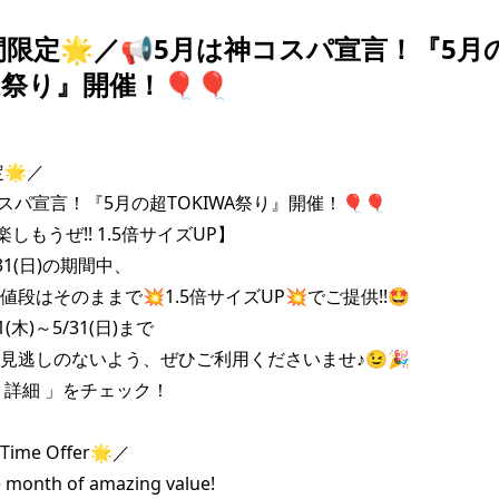
間限定🌟／📢5月は神コスパ宣言！『5月
A祭り』開催！🎈🎈
🌟／

スパ宣言！『5月の超TOKIWA祭り』開催！🎈🎈

しもうぜ!! 1.5倍サイズUP】

/31(日)の期間中、

段はそのままで💥1.5倍サイズUP💥でご提供!!🤩

(木)～5/31(日)まで

見逃しのないよう、ぜひご利用くださいませ♪😉🎉

 詳細 」をチェック！

Time Offer🌟／

 month of amazing value! 
