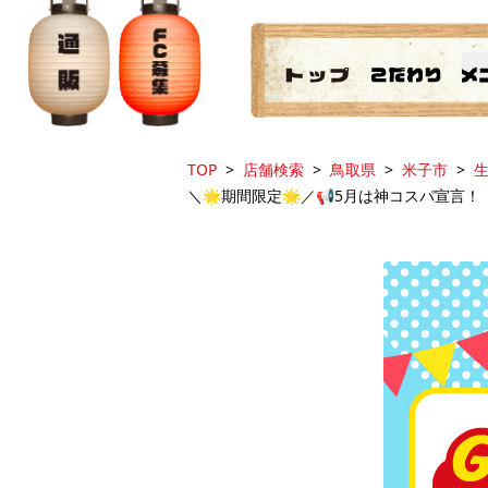
TOP
店舗検索
鳥取県
米子市
生
＼🌟期間限定🌟／📢5月は神コスパ宣言！『