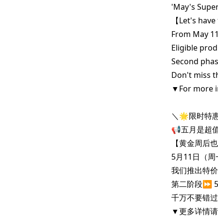
'May's Super
【Let's have 
From May 11t
Eligible prod
Second phase
Don't miss t
▼For more in
＼🌟限时特惠
📢五月是超值好
【黄金周后也要
5月11日（周
我们推出特价菜
第二阶段⏩️ 
千万不要错过
▼更多详情请