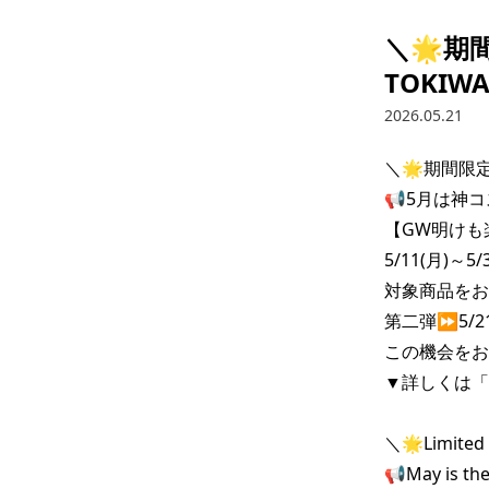
＼🌟期
TOKIW
2026.05.21
＼🌟期間限定
📢5月は神コ
【GW明けも楽
5/11(月)～5
対象商品をお値
第二弾⏩️5/21
この機会をお
▼詳しくは「
＼🌟Limited 
📢May is the