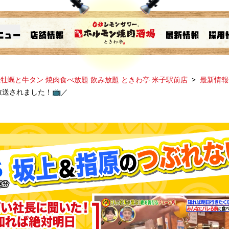
牡蠣と牛タン 焼肉食べ放題 飲み放題 ときわ亭 米子駅前店
最新情報
放送されました！📺️／