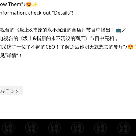
now Them"♪😍✨

formation, check out "Details"!

S电视台的《坂上&指原的永不沉没的商店》节目中播出！📺️／

S电视台的《坂上&指原的永不沉没的商店》节目中亮相，

们采访了一位了不起的CEO！了解之后你明天就想去的餐厅”♪😍✨
见“详情”！
覧はこちら