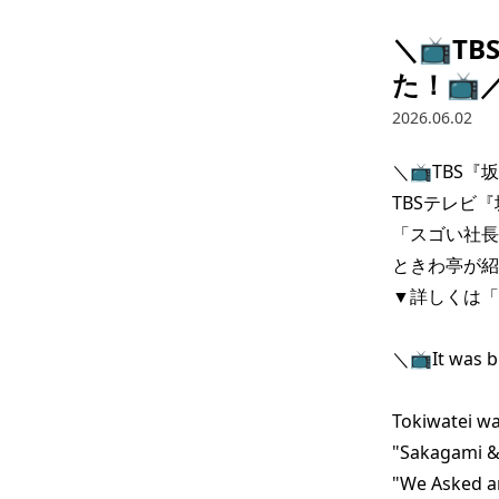
＼📺️
た！📺️
2026.06.02
＼📺️TBS
TBSテレビ
「スゴい社長
ときわ亭が紹
▼詳しくは「
＼📺️It was b
　　　　　　　　"S
Tokiwatei wa
"Sakagami & 
"We Asked an