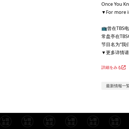
Once You K
▼For more in
📺️曾在TB
常盘亭在TB
节目名为“我
▼更多详情请
詳細をみる
最新情報
一