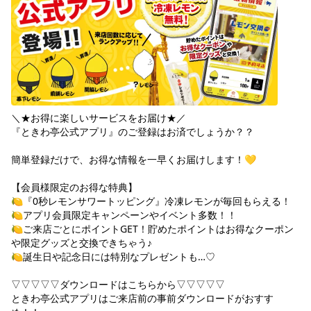
＼★お得に楽しいサービスをお届け★／

『ときわ亭公式アプリ』のご登録はお済でしょうか？？

簡単登録だけで、お得な情報を一早くお届けします！💛

【会員様限定のお得な特典】

🍋『0秒レモンサワートッピング』冷凍レモンが毎回もらえる！

🍋アプリ会員限定キャンペーンやイベント多数！！

🍋ご来店ごとにポイントGET！貯めたポイントはお得なクーポン
や限定グッズと交換できちゃう♪

🍋誕生日や記念日には特別なプレゼントも…♡

▽▽▽▽▽ダウンロードはこちらから▽▽▽▽▽

ときわ亭公式アプリはご来店前の事前ダウンロードがおすす