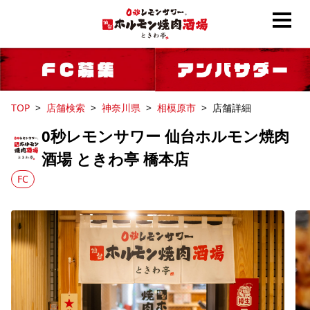
TOP
店舗検索
神奈川県
相模原市
店舗詳細
0秒レモンサワー 仙台ホルモン焼肉
酒場 ときわ亭 橋本店
FC