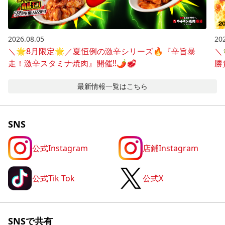
2026.08.05
20
＼🌟8月限定🌟／夏恒例の激辛シリーズ🔥『辛旨暴
＼
走！激辛スタミナ焼肉』開催!!🌶️🥩
勝
最新情報
一覧はこちら
SNS
公式Instagram
店鋪Instagram
公式Tik Tok
公式X
SNSで共有