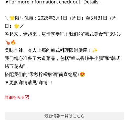
▼For more information, check out "Details"!

＼🌟限时优惠：2026年3月1日（周日）至5月31日（周
日）🌟／

卷起来，烤起来，尽情享受吧！我们的“韩式美食节”来啦♪
🍗🔥

美味辛辣、令人上瘾的韩式料理限时供应！✨

我们精心准备了六道菜品，包括“韓式香辣牛小腸”和“韩式
烤五花肉”，

搭配我们的“零秒柠檬酸酒”简直绝配♪😍

▼更多详情请见“详情”！
詳細をみる
最新情報
一覧はこちら