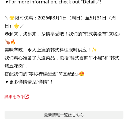
▼For more information, check out "Details"!

＼🌟限时优惠：2026年3月1日（周日）至5月31日（周
日）🌟／

卷起来，烤起来，尽情享受吧！我们的“韩式美食节”来啦♪
🍗🔥

美味辛辣、令人上瘾的韩式料理限时供应！✨

我们精心准备了六道菜品，包括“韓式香辣牛小腸”和“韩式
烤五花肉”，

搭配我们的“零秒柠檬酸酒”简直绝配♪😍

▼更多详情请见“详情”！
詳細をみる
最新情報
一覧はこちら