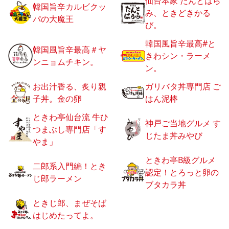
仙台本家 たんとはら
韓国旨辛カルビクッ
み、ときどきかる
パの大魔王
び。
韓国風旨辛最高#と
韓国風旨辛最高＃ヤ
きわシン・ラーメ
ンニョムチキン。
ン。
お出汁香る、炙り親
ガリバタ丼専門店 ご
子丼。金の卵
はん泥棒
ときわ亭仙台流 牛ひ
神戸ご当地グルメ す
つまぶし専門店「す
じたま丼みやび
やま」
ときわ亭B級グルメ
二郎系入門編！とき
認定！とろっと卵の
じ郎ラーメン
ブタカラ丼
ときじ郎、まぜそば
はじめたってよ。