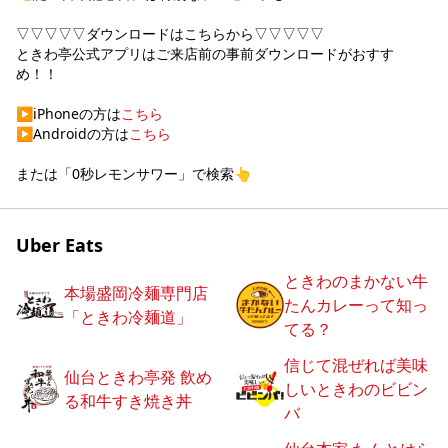
▽▽▽▽▽ダウンロードはこちらから▽▽▽▽▽

ときわ亭公式アプリはご来店前の事前ダウンロードがおすす
め！！

▶︎iPhoneの方は
こちら
▶︎Androidの方は
こちら
または「0秒レモンサワー」で検索👆
Uber Eats
ときわのまかない牛
本場盛岡冷麺専門店
たんカレーって知っ
「ときわ冷麺道」
てる？
信じて混ぜれば美味
仙台ときわ亭発 飲め
しいときわのビビン
る和牛すき焼き丼
バ