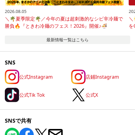
2026.08.05
20
＼🌴夏季限定🌴／今年の夏は超刺激的なシビ辛冷麺で
＼
勝負🔥『ときわ冷麺のフェス！2026』開催♪🍜
を
最新情報
一覧はこちら
SNS
公式Instagram
店鋪Instagram
公式Tik Tok
公式X
SNSで共有