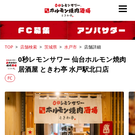
TOP
店舗検索
茨城県
水戸市
店舗詳細
0秒レモンサワー 仙台ホルモン焼肉
居酒屋 ときわ亭 水戸駅北口店
FC