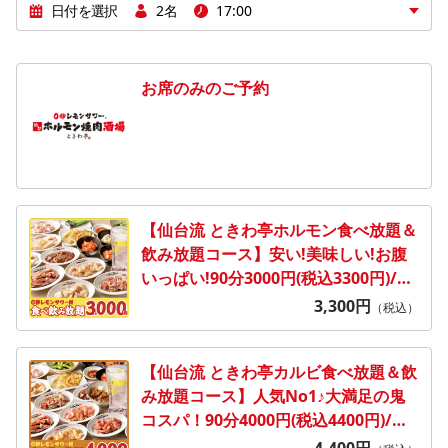
日付を選択
2名
17:00
お席のみのご予約
【仙台流 ときわ亭ホルモン食べ放題＆
飲み放題コース】安い!美味しい!お腹
いっぱい!90分3000円(税込3300円)/日
～金
3,300
円
（税込）
【仙台流 ときわ亭カルビ食べ放題＆飲
み放題コース】人気No1♪大満足の鬼
コスパ！90分4000円(税込4400円)/日
～金