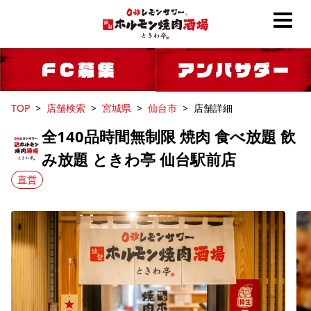
TOP
店舗検索
宮城県
仙台市
店舗詳細
全140品時間無制限 焼肉 食べ放題 飲
み放題 ときわ亭 仙台駅前店
直営