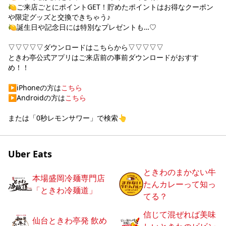
🍋ご来店ごとにポイントGET！貯めたポイントはお得なクーポン
や限定グッズと交換できちゃう♪

🍋誕生日や記念日には特別なプレゼントも…♡

▽▽▽▽▽ダウンロードはこちらから▽▽▽▽▽

ときわ亭公式アプリはご来店前の事前ダウンロードがおすす
め！！

▶︎iPhoneの方は
こちら
▶︎Androidの方は
こちら
または「0秒レモンサワー」で検索👆
Uber Eats
ときわのまかない牛
本場盛岡冷麺専門店
たんカレーって知っ
「ときわ冷麺道」
てる？
信じて混ぜれば美味
仙台ときわ亭発 飲め