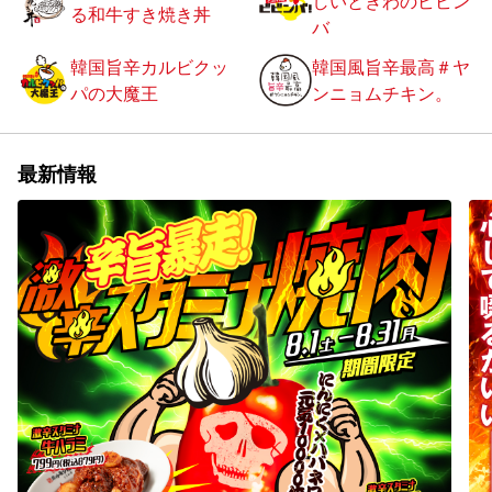
しいときわのビビン
る和牛すき焼き丼
バ
韓国旨辛カルビクッ
韓国風旨辛最高＃ヤ
パの大魔王
ンニョムチキン。
最新情報