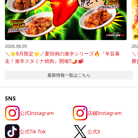
2026.08.05
20
＼🌟8月限定🌟／夏恒例の激辛シリーズ🔥『辛旨暴
＼
走！激辛スタミナ焼肉』開催!!🌶️🥩
勝
最新情報
一覧はこちら
SNS
公式Instagram
店鋪Instagram
公式Tik Tok
公式X