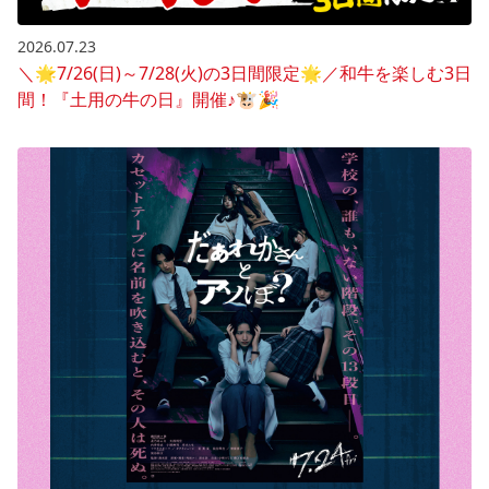
2026.07.23
＼🌟7/26(日)～7/28(火)の3日間限定🌟／和牛を楽しむ3日
間！『土用の牛の日』開催♪🐮🎉