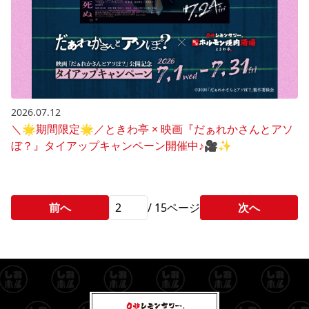
2026.07.12
＼🌟期間限定🌟／ときわ亭 × 映画『だぁれかさんとアソ
ぼ？』タイアップキャンペーン開催中♪🎥✨
前へ
/
15
ページ
次へ