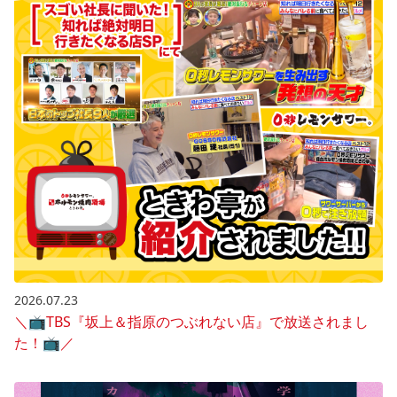
2026.07.23
＼📺️TBS『坂上＆指原のつぶれない店』で放送されまし
た！📺️／