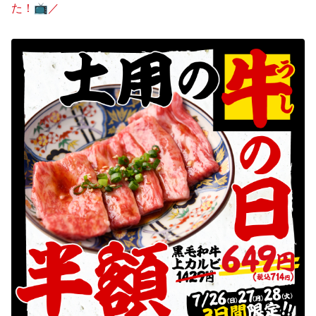
た！📺️／