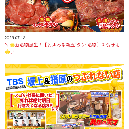
2026.07.18
＼🌟新名物誕生！【ときわ亭新五“タン”名物】を食せよ
🌟／