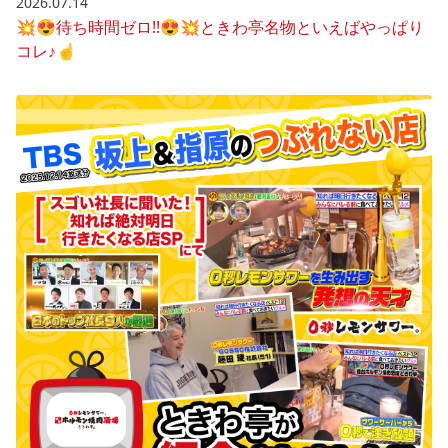
2026.07.14
💥😍待ち時間ゼロ!!😍💥ときわ亭名物といえばやっぱり
コレ♪☝️