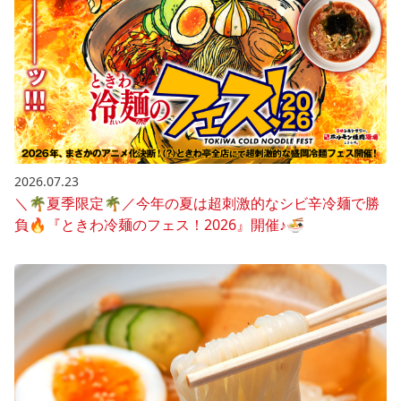
2026.07.23
＼🌴夏季限定🌴／今年の夏は超刺激的なシビ辛冷麺で勝
負🔥『ときわ冷麺のフェス！2026』開催♪🍜