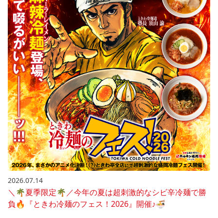
2026.07.14
＼🌴夏季限定🌴／今年の夏は超刺激的なシビ辛冷麺で勝
負🔥『ときわ冷麺のフェス！2026』開催♪🍜