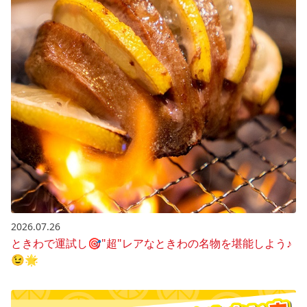
2026.07.26
ときわで運試し🎯"超"レアなときわの名物を堪能しよう♪
😉🌟