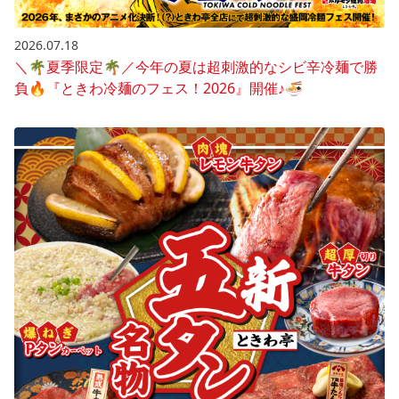
2026.07.18
＼🌴夏季限定🌴／今年の夏は超刺激的なシビ辛冷麺で勝
負🔥『ときわ冷麺のフェス！2026』開催♪🍜