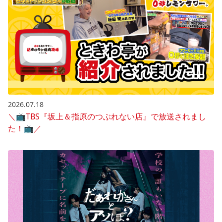
2026.07.18
＼📺️TBS『坂上＆指原のつぶれない店』で放送されまし
た！📺️／