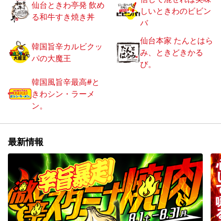
仙台ときわ亭発 飲め
しいときわのビビン
る和牛すき焼き丼
バ
仙台本家 たんとはら
韓国旨辛カルビクッ
み、ときどきかる
パの大魔王
び。
韓国風旨辛最高#と
きわシン・ラーメ
ン。
最新情報