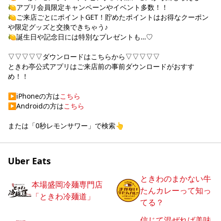
🍋アプリ会員限定キャンペーンやイベント多数！！

🍋ご来店ごとにポイントGET！貯めたポイントはお得なクーポン
や限定グッズと交換できちゃう♪

🍋誕生日や記念日には特別なプレゼントも…♡

▽▽▽▽▽ダウンロードはこちらから▽▽▽▽▽

ときわ亭公式アプリはご来店前の事前ダウンロードがおすす
め！！

▶︎iPhoneの方は
こちら
▶︎Androidの方は
こちら
または「0秒レモンサワー」で検索👆
Uber Eats
ときわのまかない牛
本場盛岡冷麺専門店
たんカレーって知っ
「ときわ冷麺道」
てる？
信じて混ぜれば美味