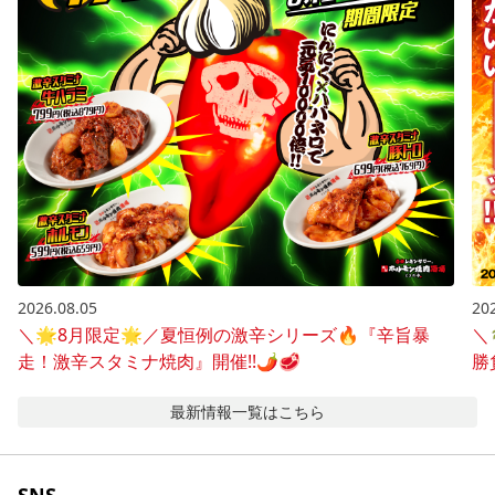
2026.08.05
20
＼🌟8月限定🌟／夏恒例の激辛シリーズ🔥『辛旨暴
＼
走！激辛スタミナ焼肉』開催!!🌶️🥩
勝
最新情報
一覧はこちら
SNS