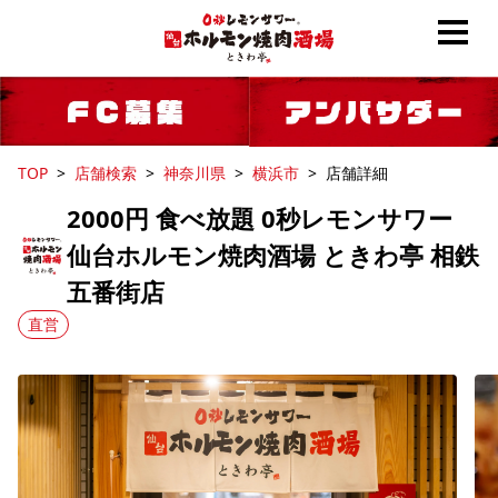
TOP
店舗検索
神奈川県
横浜市
店舗詳細
2000円 食べ放題 0秒レモンサワー
仙台ホルモン焼肉酒場 ときわ亭 相鉄
五番街店
直営