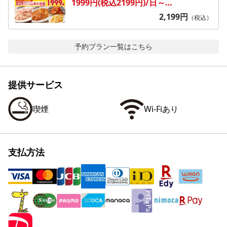
1999円(税込2199円)/日～
木
2,199
円
（税込）
予約プラン一覧はこちら
提供サービス
喫煙
Wi-Fiあり
支払方法